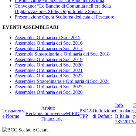
L'Educazione Finanziaria sui Banchi di Scuola
Convegno: “Le Banche di Comunità nell’era della
Digitalizzazione: Sfide, Opportunità e Saperi”
Presentazione Opera Scultorea dedicata al Pescatore
EVENTI ASSEMBLEARI
Assemblea Ordinaria di Soci 2015
Assemblea Ordinaria dei Soci 2016
Assemblea Ordinaria dei Soci 2017
Assembla Straordinaria e Ordinaria dei Soci 2018
Assemblea Ordinaria dei Soci 2019
Assemblea Ordinaria dei Soci 2020
Assemblea Ordinaria dei Soci 2021
Assemblea Ordinaria dei Soci 2023
Assemblea Straordinaria e Ordinaria di Soci 2024
Assemblea Ordinaria dei Soci 2025
Assemblea Ordinaria dei Soci 2026
Info
F
Arbitro
Trasparenza
PSD2-
Definizione
Circolare
g
Reclami
Controversie
MIFID
e Norme
TPP
di Default
B.Italia
p
Finanziarie
285/2013
c