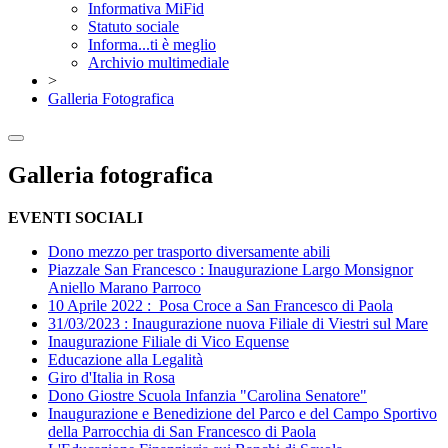
Informativa MiFid
Statuto sociale
Informa...ti è meglio
Archivio multimediale
>
Galleria Fotografica
Galleria fotografica
EVENTI SOCIALI
Dono mezzo per trasporto diversamente abili
Piazzale San Francesco : Inaugurazione Largo Monsignor
Aniello Marano Parroco
10 Aprile 2022 : Posa Croce a San Francesco di Paola
31/03/2023 : Inaugurazione nuova Filiale di Viestri sul Mare
Inaugurazione Filiale di Vico Equense
Educazione alla Legalità
Giro d'Italia in Rosa
Dono Giostre Scuola Infanzia "Carolina Senatore"
Inaugurazione e Benedizione del Parco e del Campo Sportivo
della Parrocchia di San Francesco di Paola