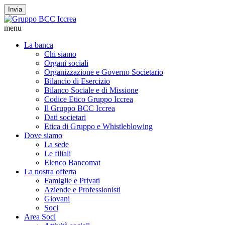
Invia
menu
La banca
Chi siamo
Organi sociali
Organizzazione e Governo Societario
Bilancio di Esercizio
Bilanco Sociale e di Missione
Codice Etico Gruppo Iccrea
Il Gruppo BCC Iccrea
Dati societari
Etica di Gruppo e Whistleblowing
Dove siamo
La sede
Le filiali
Elenco Bancomat
La nostra offerta
Famiglie e Privati
Aziende e Professionisti
Giovani
Soci
Area Soci