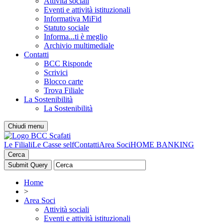
Attività sociali
Eventi e attività istituzionali
Informativa MiFid
Statuto sociale
Informa...ti è meglio
Archivio multimediale
Contatti
BCC Risponde
Scrivici
Blocco carte
Trova Filiale
La Sostenibilità
La Sostenibilità
Chiudi menu
Le Filiali
Le Casse self
Contatti
Area Soci
HOME BANKING
Cerca
Home
>
Area Soci
Attività sociali
Eventi e attività istituzionali