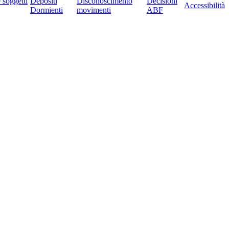
e soggetti
Depositi
Disconoscimento
Decisioni
Accessibilità
Dormienti
movimenti
ABF