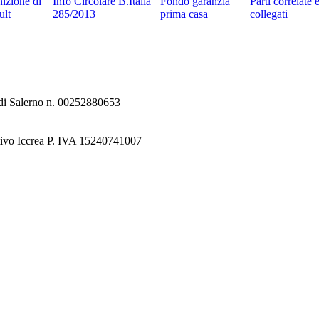
nizione di
Info Circolare B.Italia
Fondo garanzia
Parti correlate 
ult
285/2013
prima casa
collegati
e di Salerno n. 00252880653
tivo Iccrea P. IVA 15240741007