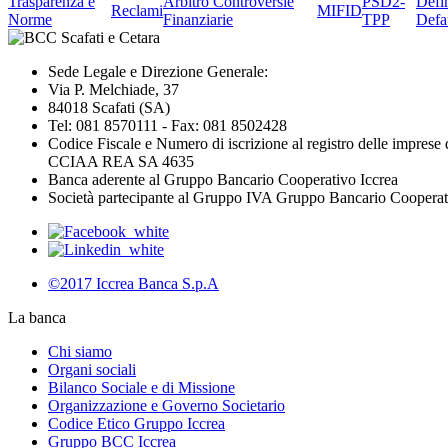
Trasparenza e
Arbitro Controversie
PSD2-
Defi
Reclami
MIFID
Norme
Finanziarie
TPP
Defa
Sede Legale e Direzione Generale:
Via P. Melchiade, 37
84018 Scafati (SA)
Tel: 081 8570111 - Fax: 081 8502428
Codice Fiscale e Numero di iscrizione al registro delle impres
CCIAA REA SA 4635
Banca aderente al Gruppo Bancario Cooperativo Iccrea
Società partecipante al Gruppo IVA Gruppo Bancario Coopera
©2017 Iccrea Banca S.p.A
La banca
Chi siamo
Organi sociali
Bilanco Sociale e di Missione
Organizzazione e Governo Societario
Codice Etico Gruppo Iccrea
Gruppo BCC Iccrea