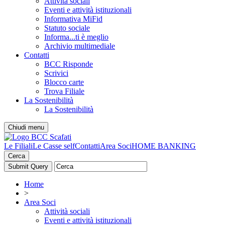
Attività sociali
Eventi e attività istituzionali
Informativa MiFid
Statuto sociale
Informa...ti è meglio
Archivio multimediale
Contatti
BCC Risponde
Scrivici
Blocco carte
Trova Filiale
La Sostenibilità
La Sostenibilità
Chiudi menu
Le Filiali
Le Casse self
Contatti
Area Soci
HOME BANKING
Cerca
Home
>
Area Soci
Attività sociali
Eventi e attività istituzionali