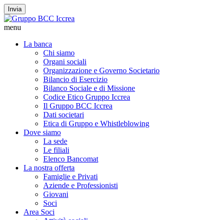
Invia
menu
La banca
Chi siamo
Organi sociali
Organizzazione e Governo Societario
Bilancio di Esercizio
Bilanco Sociale e di Missione
Codice Etico Gruppo Iccrea
Il Gruppo BCC Iccrea
Dati societari
Etica di Gruppo e Whistleblowing
Dove siamo
La sede
Le filiali
Elenco Bancomat
La nostra offerta
Famiglie e Privati
Aziende e Professionisti
Giovani
Soci
Area Soci