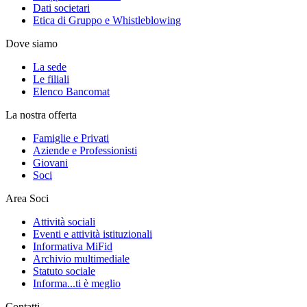
Dati societari
Etica di Gruppo e Whistleblowing
Dove siamo
La sede
Le filiali
Elenco Bancomat
La nostra offerta
Famiglie e Privati
Aziende e Professionisti
Giovani
Soci
Area Soci
Attività sociali
Eventi e attività istituzionali
Informativa MiFid
Archivio multimediale
Statuto sociale
Informa...ti è meglio
Contatti