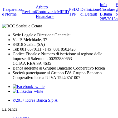
Info
F
Arbitro
Trasparenza
PSD2-
Definizione
Circolare
g
Reclami
Controversie
MIFID
e Norme
TPP
di Default
B.Italia
p
Finanziarie
285/2013
c
Sede Legale e Direzione Generale:
Via P. Melchiade, 37
84018 Scafati (SA)
Tel: 081 8570111 - Fax: 081 8502428
Codice Fiscale e Numero di iscrizione al registro delle
imprese di Salerno n. 00252880653
CCIAA REA SA 4635
Banca aderente al Gruppo Bancario Cooperativo Iccrea
Società partecipante al Gruppo IVA Gruppo Bancario
Cooperativo Iccrea P. IVA 15240741007
©2017 Iccrea Banca S.p.A
La banca