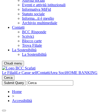
Attività sociali
Eventi e attività istituzionali
Informativa MiFid
Statuto sociale
Informa...ti è meglio
Archivio multimediale
Contatti
BCC Risponde
Scrivici
Blocco carte
Trova Filiale
La Sostenibilità
La Sostenibilità
Chiudi menu
Le Filiali
Le Casse self
Contatti
Area Soci
HOME BANKING
Cerca
Home
>
Accessibilità