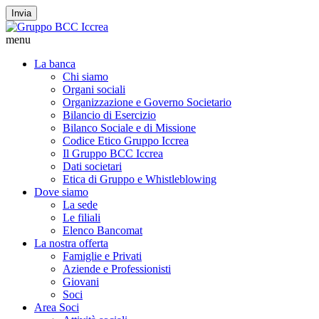
Invia
menu
La banca
Chi siamo
Organi sociali
Organizzazione e Governo Societario
Bilancio di Esercizio
Bilanco Sociale e di Missione
Codice Etico Gruppo Iccrea
Il Gruppo BCC Iccrea
Dati societari
Etica di Gruppo e Whistleblowing
Dove siamo
La sede
Le filiali
Elenco Bancomat
La nostra offerta
Famiglie e Privati
Aziende e Professionisti
Giovani
Soci
Area Soci