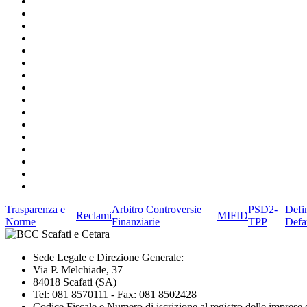
Trasparenza e
Arbitro Controversie
PSD2-
Defi
Reclami
MIFID
Norme
Finanziarie
TPP
Defa
Sede Legale e Direzione Generale:
Via P. Melchiade, 37
84018 Scafati (SA)
Tel: 081 8570111 - Fax: 081 8502428
Codice Fiscale e Numero di iscrizione al registro delle impres