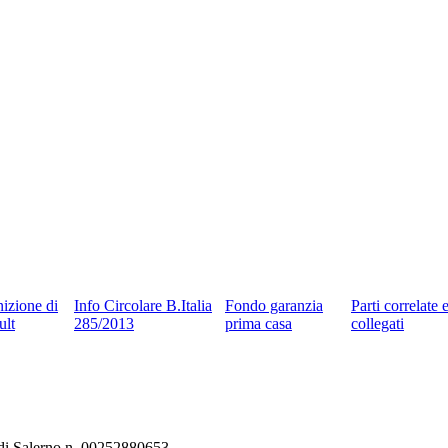
nizione di
Info Circolare B.Italia
Fondo garanzia
Parti correlate 
ult
285/2013
prima casa
collegati
e di Salerno n. 00252880653