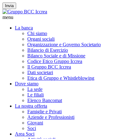
Invia
menu
La banca
Chi siamo
Organi sociali
Organizzazione e Governo Societario
Bilancio di Esercizio
Bilanco Sociale e di Missione
Codice Etico Gruppo Iccrea
Il Gruppo BCC Iccrea
Dati societari
Etica di Gruppo e Whistleblowing
Dove siamo
La sede
Le filiali
Elenco Bancomat
La nostra offerta
Famiglie e Privati
Aziende e Professionisti
Giovani
Soci
Area Soci