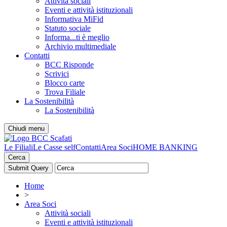
Attività sociali
Eventi e attività istituzionali
Informativa MiFid
Statuto sociale
Informa...ti è meglio
Archivio multimediale
Contatti
BCC Risponde
Scrivici
Blocco carte
Trova Filiale
La Sostenibilità
La Sostenibilità
Chiudi menu
Le Filiali
Le Casse self
Contatti
Area Soci
HOME BANKING
Cerca
Home
>
Area Soci
Attività sociali
Eventi e attività istituzionali