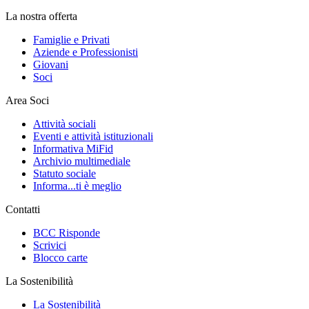
La nostra offerta
Famiglie e Privati
Aziende e Professionisti
Giovani
Soci
Area Soci
Attività sociali
Eventi e attività istituzionali
Informativa MiFid
Archivio multimediale
Statuto sociale
Informa...ti è meglio
Contatti
BCC Risponde
Scrivici
Blocco carte
La Sostenibilità
La Sostenibilità