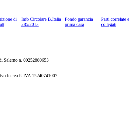
nizione di
Info Circolare B.Italia
Fondo garanzia
Parti correlate 
ult
285/2013
prima casa
collegati
e di Salerno n. 00252880653
tivo Iccrea P. IVA 15240741007