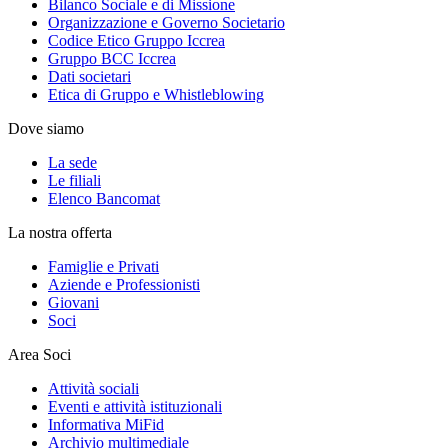
Bilanco Sociale e di Missione
Organizzazione e Governo Societario
Codice Etico Gruppo Iccrea
Gruppo BCC Iccrea
Dati societari
Etica di Gruppo e Whistleblowing
Dove siamo
La sede
Le filiali
Elenco Bancomat
La nostra offerta
Famiglie e Privati
Aziende e Professionisti
Giovani
Soci
Area Soci
Attività sociali
Eventi e attività istituzionali
Informativa MiFid
Archivio multimediale