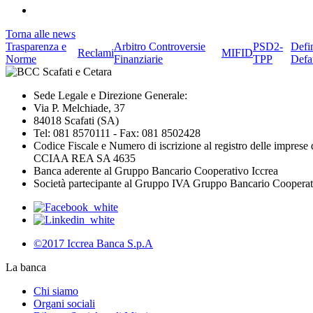
Torna alle news
Trasparenza e
Arbitro Controversie
PSD2-
Defi
Reclami
MIFID
Norme
Finanziarie
TPP
Defa
Sede Legale e Direzione Generale:
Via P. Melchiade, 37
84018 Scafati (SA)
Tel: 081 8570111 - Fax: 081 8502428
Codice Fiscale e Numero di iscrizione al registro delle impres
CCIAA REA SA 4635
Banca aderente al Gruppo Bancario Cooperativo Iccrea
Società partecipante al Gruppo IVA Gruppo Bancario Coopera
©2017 Iccrea Banca S.p.A
La banca
Chi siamo
Organi sociali