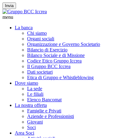
Invia
menu
La banca
Chi siamo
Organi sociali
Organizzazione e Governo Societario
Bilancio di Esercizio
Bilanco Sociale e di Missione
Codice Etico Gruppo Iccrea
Il Gruppo BCC Iccrea
Dati societari
Etica di Gruppo e Whistleblowing
Dove siamo
La sede
Le filiali
Elenco Bancomat
La nostra offerta
Famiglie e Privati
Aziende e Professionisti
Giovani
Soci
Area Soci