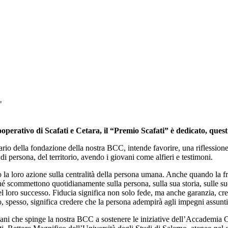
"
erativo di Scafati e Cetara, il “Premio Scafati” è dedicato, quest’
ario della fondazione della nostra BCC, intende favorire, una riflessione s
i persona, del territorio, avendo i giovani come alfieri e testimoni.
ro azione sulla centralità della persona umana. Anche quando la fred
hé scommettono quotidianamente sulla persona, sulla sua storia, sulle sue 
el loro successo. Fiducia significa non solo fede, ma anche garanzia, cre
, spesso, significa credere che la persona adempirà agli impegni assunti,
e spinge la nostra BCC a sostenere le iniziative dell’Accademia CIDA