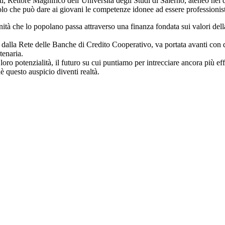
 Rettore Magnifico dell’Università degli Studi di Salerno, ateneo nel qu
 solo che può dare ai giovani le competenze idonee ad essere profession
he lo popolano passa attraverso una finanza fondata sui valori della m
dalla Rete delle Banche di Credito Cooperativo, va portata avanti con dec
tenaria.
 loro potenzialità, il futuro su cui puntiamo per intrecciare ancora più 
hè questo auspicio diventi realtà.