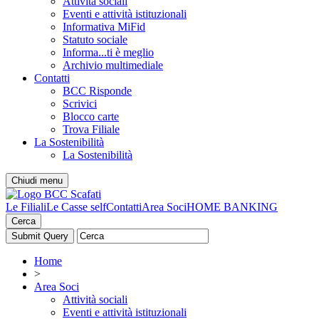
Attività sociali
Eventi e attività istituzionali
Informativa MiFid
Statuto sociale
Informa...ti è meglio
Archivio multimediale
Contatti
BCC Risponde
Scrivici
Blocco carte
Trova Filiale
La Sostenibilità
La Sostenibilità
Chiudi menu
Le Filiali
Le Casse self
Contatti
Area Soci
HOME BANKING
Cerca
Home
>
Area Soci
Attività sociali
Eventi e attività istituzionali