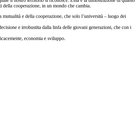
ale il nostro territorio si riconosce. Essa è la dimostrazione di quanto
isti della cooperazione, in un mondo che cambia.
utualità e della cooperazione, che solo l’università – luogo dei
isione e irrobustita dalla linfa delle giovani generazioni, che con i
efficacemente, economia e sviluppo.