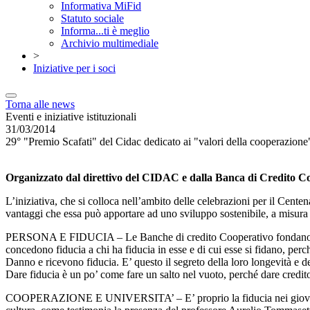
Informativa MiFid
Statuto sociale
Informa...ti è meglio
Archivio multimediale
>
Iniziative per i soci
Torna alle news
Eventi e iniziative istituzionali
31/03/2014
29° "Premio Scafati" del Cidac dedicato ai "valori della cooperazione
Organizzato dal direttivo del CIDAC e dalla Banca di Credito Coop
L’iniziativa, che si colloca nell’ambito delle celebrazioni per il Centen
vantaggi che essa può apportare ad uno sviluppo sostenibile, a misura d
PERSONA E FIDUCIA – Le Banche di credito Cooperativo fondano la lo
concedono fiducia a chi ha fiducia in esse e di cui esse si fidano, perc
Danno e ricevono fiducia. E’ questo il segreto della loro longevità e d
Dare fiducia è un po’ come fare un salto nel vuoto, perché dare credito
COOPERAZIONE E UNIVERSITA’ – E’ proprio la fiducia nei giovani ch