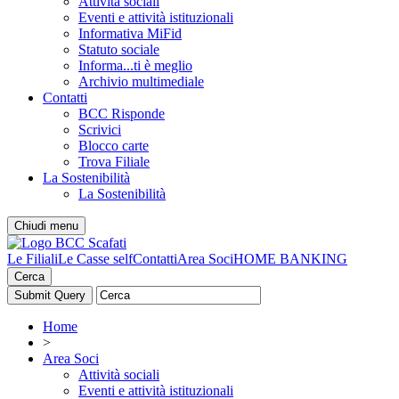
Attività sociali
Eventi e attività istituzionali
Informativa MiFid
Statuto sociale
Informa...ti è meglio
Archivio multimediale
Contatti
BCC Risponde
Scrivici
Blocco carte
Trova Filiale
La Sostenibilità
La Sostenibilità
Chiudi menu
Le Filiali
Le Casse self
Contatti
Area Soci
HOME BANKING
Cerca
Home
>
Area Soci
Attività sociali
Eventi e attività istituzionali