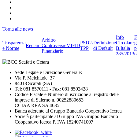
Torna alle news
Info
F
Arbitro
Trasparenza
PSD2-
Definizione
Circolare
g
Reclami
Controversie
MIFID
e Norme
TPP
di Default
B.Italia
p
Finanziarie
285/2013
c
Sede Legale e Direzione Generale:
Via P. Melchiade, 37
84018 Scafati (SA)
Tel: 081 8570111 - Fax: 081 8502428
Codice Fiscale e Numero di iscrizione al registro delle
imprese di Salerno n. 00252880653
CCIAA REA SA 4635
Banca aderente al Gruppo Bancario Cooperativo Iccrea
Società partecipante al Gruppo IVA Gruppo Bancario
Cooperativo Iccrea P. IVA 15240741007