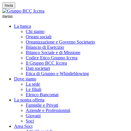
Invia
menu
La banca
Chi siamo
Organi sociali
Organizzazione e Governo Societario
Bilancio di Esercizio
Bilanco Sociale e di Missione
Codice Etico Gruppo Iccrea
Il Gruppo BCC Iccrea
Dati societari
Etica di Gruppo e Whistleblowing
Dove siamo
La sede
Le filiali
Elenco Bancomat
La nostra offerta
Famiglie e Privati
Aziende e Professionisti
Giovani
Soci
Area Soci