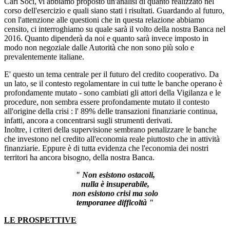
Cari Soci, vi abbiamo proposto un'analisi di quanto realizzato nel
corso dell'esercizio e quali siano stati i risultati. Guardando al futuro,
con l'attenzione alle questioni che in questa relazione abbiamo
censito, ci interroghiamo su quale sarà il volto della nostra Banca nel
2016. Quanto dipenderà da noi e quanto sarà invece imposto in
modo non negoziale dalle Autorità che non sono più solo e
prevalentemente italiane.
E' questo un tema centrale per il futuro del credito cooperativo. Da
un lato, se il contesto regolamentare in cui tutte le banche operano è
profondamente mutato - sono cambiati gli attori della Vigilanza e le
procedure, non sembra essere profondamente mutato il contesto
all'origine della crisi : l' 89% delle transazioni finanziarie continua,
infatti, ancora a concentrarsi sugli strumenti derivati.
Inoltre, i criteri della supervisione sembrano penalizzare le banche
che investono nel credito all'economia reale piuttosto che in attività
finanziarie. Eppure è di tutta evidenza che l'economia dei nostri
territori ha ancora bisogno, della nostra Banca.
" Non esistono ostacoli,
nulla è insuperabile,
non esistono crisi ma solo
temporanee difficoltà "
LE PROSPETTIVE