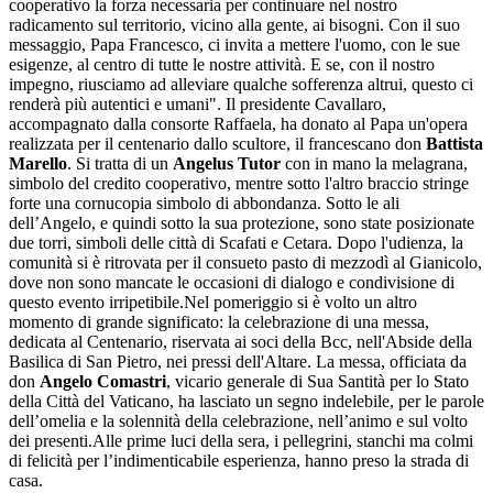
cooperativo la forza necessaria per continuare nel nostro
radicamento sul territorio, vicino alla gente, ai bisogni. Con il suo
messaggio, Papa Francesco, ci invita a mettere l'uomo, con le sue
esigenze, al centro di tutte le nostre attività. E se, con il nostro
impegno, riusciamo ad alleviare qualche sofferenza altrui, questo ci
renderà più autentici e umani". Il presidente Cavallaro,
accompagnato dalla consorte Raffaela, ha donato al Papa un'opera
realizzata per il centenario dallo scultore, il francescano don
Battista
Marello
. Si tratta di un
Angelus Tutor
con in mano la melagrana,
simbolo del credito cooperativo, mentre sotto l'altro braccio stringe
forte una cornucopia simbolo di abbondanza. Sotto le ali
dell’Angelo, e quindi sotto la sua protezione, sono state posizionate
due torri, simboli delle città di Scafati e Cetara. Dopo l'udienza, la
comunità si è ritrovata per il consueto pasto di mezzodì al Gianicolo,
dove non sono mancate le occasioni di dialogo e condivisione di
questo evento irripetibile.Nel pomeriggio si è volto un altro
momento di grande significato: la celebrazione di una messa,
dedicata al Centenario, riservata ai soci della Bcc, nell'Abside della
Basilica di San Pietro, nei pressi dell'Altare. La messa, officiata da
don
Angelo Comastri
, vicario generale di Sua Santità per lo Stato
della Città del Vaticano, ha lasciato un segno indelebile, per le parole
dell’omelia e la solennità della celebrazione, nell’animo e sul volto
dei presenti.Alle prime luci della sera, i pellegrini, stanchi ma colmi
di felicità per l’indimenticabile esperienza, hanno preso la strada di
casa.