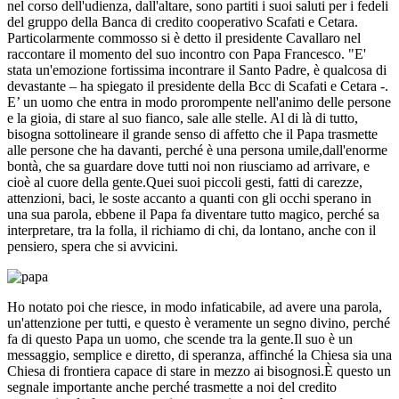
nel corso dell'udienza, dall'altare, sono partiti i suoi saluti per i fedeli
del gruppo della Banca di credito cooperativo Scafati e Cetara.
Particolarmente commosso si è detto il presidente Cavallaro nel
raccontare il momento del suo incontro con Papa Francesco. "E'
stata un'emozione fortissima incontrare il Santo Padre, è qualcosa di
devastante – ha spiegato il presidente della Bcc di Scafati e Cetara -.
E’ un uomo che entra in modo prorompente nell'animo delle persone
e la gioia, di stare al suo fianco, sale alle stelle. Al di là di tutto,
bisogna sottolineare il grande senso di affetto che il Papa trasmette
alle persone che ha davanti, perché è una persona umile,dall'enorme
bontà, che sa guardare dove tutti noi non riusciamo ad arrivare, e
cioè al cuore della gente.Quei suoi piccoli gesti, fatti di carezze,
attenzioni, baci, le soste accanto a quanti con gli occhi sperano in
una sua parola, ebbene il Papa fa diventare tutto magico, perché sa
interpretare, tra la folla, il richiamo di chi, da lontano, anche con il
pensiero, spera che si avvicini.
Ho notato poi che riesce, in modo infaticabile, ad avere una parola,
un'attenzione per tutti, e questo è veramente un segno divino, perché
fa di questo Papa un uomo, che scende tra la gente.Il suo è un
messaggio, semplice e diretto, di speranza, affinché la Chiesa sia una
Chiesa di frontiera capace di stare in mezzo ai bisognosi.È questo un
segnale importante anche perché trasmette a noi del credito