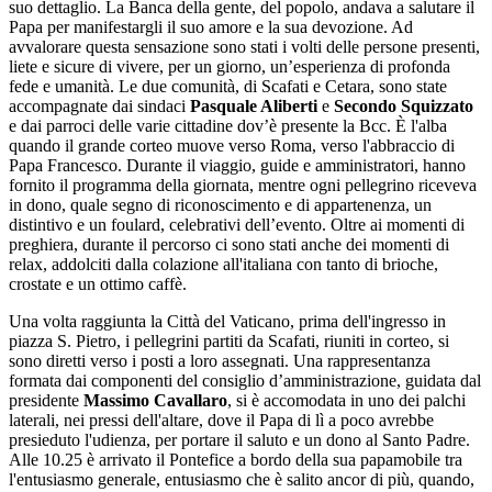
suo dettaglio. La Banca della gente, del popolo, andava a salutare il
Papa per manifestargli il suo amore e la sua devozione. Ad
avvalorare questa sensazione sono stati i volti delle persone presenti,
liete e sicure di vivere, per un giorno, un’esperienza di profonda
fede e umanità. Le due comunità, di Scafati e Cetara, sono state
accompagnate dai sindaci
Pasquale Aliberti
e
Secondo Squizzato
e dai parroci delle varie cittadine dov’è presente la Bcc. È l'alba
quando il grande corteo muove verso Roma, verso l'abbraccio di
Papa Francesco. Durante il viaggio, guide e amministratori, hanno
fornito il programma della giornata, mentre ogni pellegrino riceveva
in dono, quale segno di riconoscimento e di appartenenza, un
distintivo e un foulard, celebrativi dell’evento. Oltre ai momenti di
preghiera, durante il percorso ci sono stati anche dei momenti di
relax, addolciti dalla colazione all'italiana con tanto di brioche,
crostate e un ottimo caffè.
Una volta raggiunta la Città del Vaticano, prima dell'ingresso in
piazza S. Pietro, i pellegrini partiti da Scafati, riuniti in corteo, si
sono diretti verso i posti a loro assegnati. Una rappresentanza
formata dai componenti del consiglio d’amministrazione, guidata dal
presidente
Massimo Cavallaro
, si è accomodata in uno dei palchi
laterali, nei pressi dell'altare, dove il Papa di lì a poco avrebbe
presieduto l'udienza, per portare il saluto e un dono al Santo Padre.
Alle 10.25 è arrivato il Pontefice a bordo della sua papamobile tra
l'entusiasmo generale, entusiasmo che è salito ancor di più, quando,