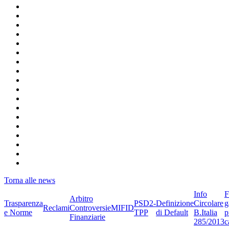
Torna alle news
Info
F
Arbitro
Trasparenza
PSD2-
Definizione
Circolare
g
Reclami
Controversie
MIFID
e Norme
TPP
di Default
B.Italia
p
Finanziarie
285/2013
c