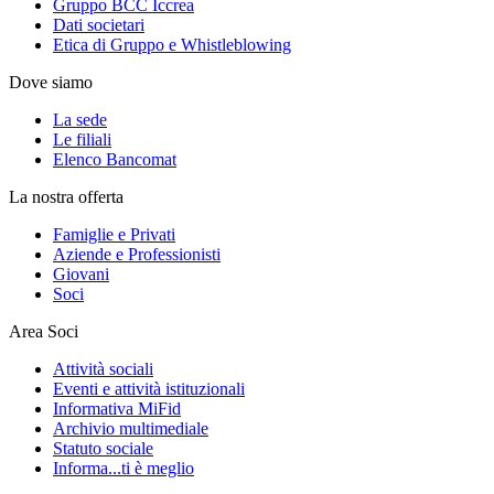
Gruppo BCC Iccrea
Dati societari
Etica di Gruppo e Whistleblowing
Dove siamo
La sede
Le filiali
Elenco Bancomat
La nostra offerta
Famiglie e Privati
Aziende e Professionisti
Giovani
Soci
Area Soci
Attività sociali
Eventi e attività istituzionali
Informativa MiFid
Archivio multimediale
Statuto sociale
Informa...ti è meglio