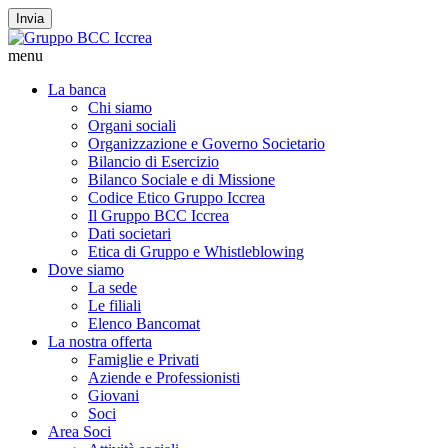
Invia
menu
La banca
Chi siamo
Organi sociali
Organizzazione e Governo Societario
Bilancio di Esercizio
Bilanco Sociale e di Missione
Codice Etico Gruppo Iccrea
Il Gruppo BCC Iccrea
Dati societari
Etica di Gruppo e Whistleblowing
Dove siamo
La sede
Le filiali
Elenco Bancomat
La nostra offerta
Famiglie e Privati
Aziende e Professionisti
Giovani
Soci
Area Soci