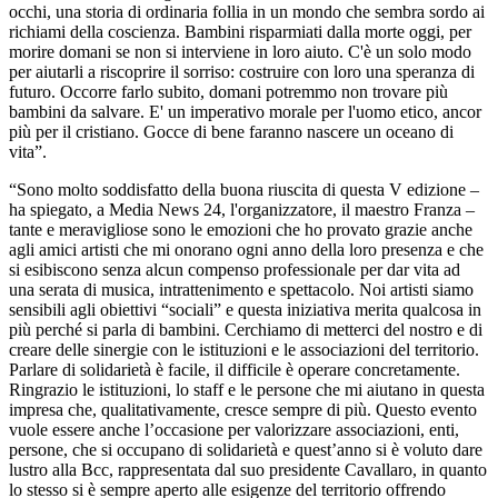
occhi, una storia di ordinaria follia in un mondo che sembra sordo ai
richiami della coscienza. Bambini risparmiati dalla morte oggi, per
morire domani se non si interviene in loro aiuto. C'è un solo modo
per aiutarli a riscoprire il sorriso: costruire con loro una speranza di
futuro. Occorre farlo subito, domani potremmo non trovare più
bambini da salvare. E' un imperativo morale per l'uomo etico, ancor
più per il cristiano. Gocce di bene faranno nascere un oceano di
vita”.
“Sono molto soddisfatto della buona riuscita di questa V edizione –
ha spiegato, a Media News 24, l'organizzatore, il maestro Franza –
tante e meravigliose sono le emozioni che ho provato grazie anche
agli amici artisti che mi onorano ogni anno della loro presenza e che
si esibiscono senza alcun compenso professionale per dar vita ad
una serata di musica, intrattenimento e spettacolo. Noi artisti siamo
sensibili agli obiettivi “sociali” e questa iniziativa merita qualcosa in
più perché si parla di bambini. Cerchiamo di metterci del nostro e di
creare delle sinergie con le istituzioni e le associazioni del territorio.
Parlare di solidarietà è facile, il difficile è operare concretamente.
Ringrazio le istituzioni, lo staff e le persone che mi aiutano in questa
impresa che, qualitativamente, cresce sempre di più. Questo evento
vuole essere anche l’occasione per valorizzare associazioni, enti,
persone, che si occupano di solidarietà e quest’anno si è voluto dare
lustro alla Bcc, rappresentata dal suo presidente Cavallaro, in quanto
lo stesso si è sempre aperto alle esigenze del territorio offrendo