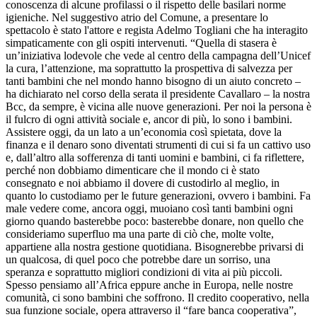
conoscenza di alcune profilassi o il rispetto delle basilari norme
igieniche. Nel suggestivo atrio del Comune, a presentare lo
spettacolo è stato l'attore e regista Adelmo Togliani che ha interagito
simpaticamente con gli ospiti intervenuti. “Quella di stasera è
un’iniziativa lodevole che vede al centro della campagna dell’Unicef
la cura, l’attenzione, ma soprattutto la prospettiva di salvezza per
tanti bambini che nel mondo hanno bisogno di un aiuto concreto –
ha dichiarato nel corso della serata il presidente Cavallaro – la nostra
Bcc, da sempre, è vicina alle nuove generazioni. Per noi la persona è
il fulcro di ogni attività sociale e, ancor di più, lo sono i bambini.
Assistere oggi, da un lato a un’economia così spietata, dove la
finanza e il denaro sono diventati strumenti di cui si fa un cattivo uso
e, dall’altro alla sofferenza di tanti uomini e bambini, ci fa riflettere,
perché non dobbiamo dimenticare che il mondo ci è stato
consegnato e noi abbiamo il dovere di custodirlo al meglio, in
quanto lo custodiamo per le future generazioni, ovvero i bambini. Fa
male vedere come, ancora oggi, muoiano così tanti bambini ogni
giorno quando basterebbe poco: basterebbe donare, non quello che
consideriamo superfluo ma una parte di ciò che, molte volte,
appartiene alla nostra gestione quotidiana. Bisognerebbe privarsi di
un qualcosa, di quel poco che potrebbe dare un sorriso, una
speranza e soprattutto migliori condizioni di vita ai più piccoli.
Spesso pensiamo all’Africa eppure anche in Europa, nelle nostre
comunità, ci sono bambini che soffrono. Il credito cooperativo, nella
sua funzione sociale, opera attraverso il “fare banca cooperativa”,