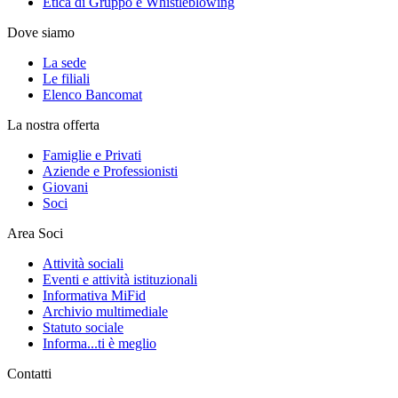
Etica di Gruppo e Whistleblowing
Dove siamo
La sede
Le filiali
Elenco Bancomat
La nostra offerta
Famiglie e Privati
Aziende e Professionisti
Giovani
Soci
Area Soci
Attività sociali
Eventi e attività istituzionali
Informativa MiFid
Archivio multimediale
Statuto sociale
Informa...ti è meglio
Contatti