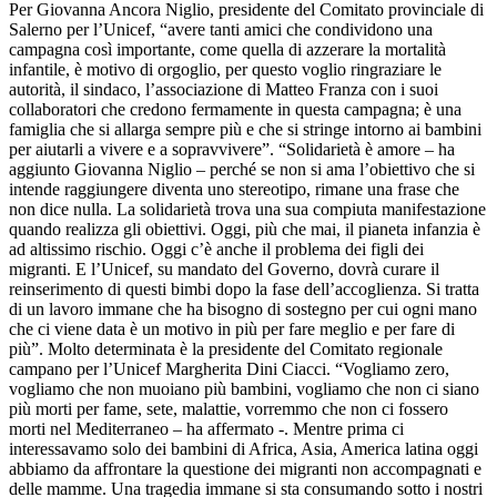
Per Giovanna Ancora Niglio, presidente del Comitato provinciale di
Salerno per l’Unicef, “avere tanti amici che condividono una
campagna così importante, come quella di azzerare la mortalità
infantile, è motivo di orgoglio, per questo voglio ringraziare le
autorità, il sindaco, l’associazione di Matteo Franza con i suoi
collaboratori che credono fermamente in questa campagna; è una
famiglia che si allarga sempre più e che si stringe intorno ai bambini
per aiutarli a vivere e a sopravvivere”. “Solidarietà è amore – ha
aggiunto Giovanna Niglio – perché se non si ama l’obiettivo che si
intende raggiungere diventa uno stereotipo, rimane una frase che
non dice nulla. La solidarietà trova una sua compiuta manifestazione
quando realizza gli obiettivi. Oggi, più che mai, il pianeta infanzia è
ad altissimo rischio. Oggi c’è anche il problema dei figli dei
migranti. E l’Unicef, su mandato del Governo, dovrà curare il
reinserimento di questi bimbi dopo la fase dell’accoglienza. Si tratta
di un lavoro immane che ha bisogno di sostegno per cui ogni mano
che ci viene data è un motivo in più per fare meglio e per fare di
più”. Molto determinata è la presidente del Comitato regionale
campano per l’Unicef Margherita Dini Ciacci. “Vogliamo zero,
vogliamo che non muoiano più bambini, vogliamo che non ci siano
più morti per fame, sete, malattie, vorremmo che non ci fossero
morti nel Mediterraneo – ha affermato -. Mentre prima ci
interessavamo solo dei bambini di Africa, Asia, America latina oggi
abbiamo da affrontare la questione dei migranti non accompagnati e
delle mamme. Una tragedia immane si sta consumando sotto i nostri