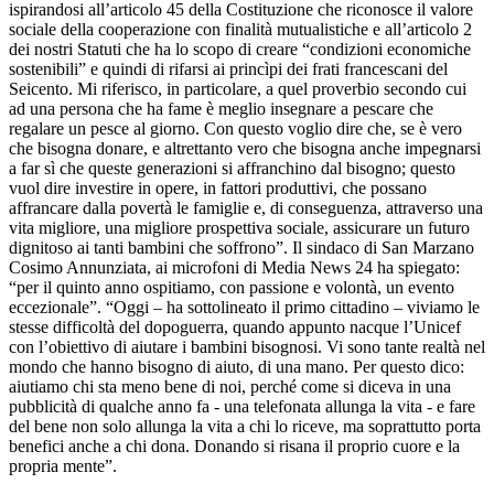
ispirandosi all’articolo 45 della Costituzione che riconosce il valore
sociale della cooperazione con finalità mutualistiche e all’articolo 2
dei nostri Statuti che ha lo scopo di creare “condizioni economiche
sostenibili” e quindi di rifarsi ai princìpi dei frati francescani del
Seicento. Mi riferisco, in particolare, a quel proverbio secondo cui
ad una persona che ha fame è meglio insegnare a pescare che
regalare un pesce al giorno. Con questo voglio dire che, se è vero
che bisogna donare, e altrettanto vero che bisogna anche impegnarsi
a far sì che queste generazioni si affranchino dal bisogno; questo
vuol dire investire in opere, in fattori produttivi, che possano
affrancare dalla povertà le famiglie e, di conseguenza, attraverso una
vita migliore, una migliore prospettiva sociale, assicurare un futuro
dignitoso ai tanti bambini che soffrono”. Il sindaco di San Marzano
Cosimo Annunziata, ai microfoni di Media News 24 ha spiegato:
“per il quinto anno ospitiamo, con passione e volontà, un evento
eccezionale”. “Oggi – ha sottolineato il primo cittadino – viviamo le
stesse difficoltà del dopoguerra, quando appunto nacque l’Unicef
con l’obiettivo di aiutare i bambini bisognosi. Vi sono tante realtà nel
mondo che hanno bisogno di aiuto, di una mano. Per questo dico:
aiutiamo chi sta meno bene di noi, perché come si diceva in una
pubblicità di qualche anno fa - una telefonata allunga la vita - e fare
del bene non solo allunga la vita a chi lo riceve, ma soprattutto porta
benefici anche a chi dona. Donando si risana il proprio cuore e la
propria mente”.