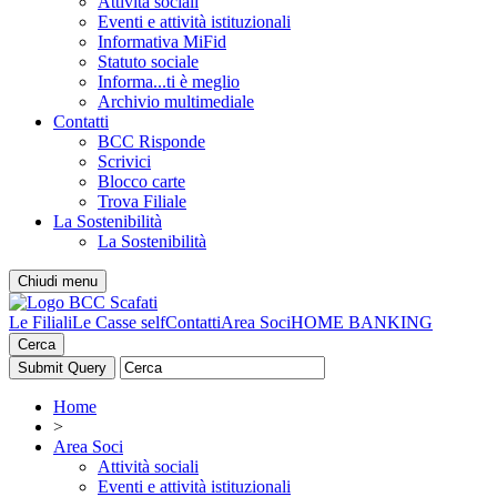
Attività sociali
Eventi e attività istituzionali
Informativa MiFid
Statuto sociale
Informa...ti è meglio
Archivio multimediale
Contatti
BCC Risponde
Scrivici
Blocco carte
Trova Filiale
La Sostenibilità
La Sostenibilità
Chiudi menu
Le Filiali
Le Casse self
Contatti
Area Soci
HOME BANKING
Cerca
Home
>
Area Soci
Attività sociali
Eventi e attività istituzionali