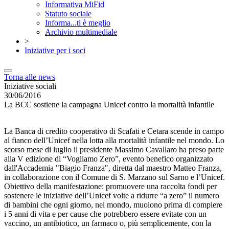
Informativa MiFid
Statuto sociale
Informa...ti è meglio
Archivio multimediale
>
Iniziative per i soci
Torna alle news
Iniziative sociali
30/06/2016
La BCC sostiene la campagna Unicef contro la mortalità infantile
La Banca di credito cooperativo di Scafati e Cetara scende in campo
al fianco dell’Unicef nella lotta alla mortalità infantile nel mondo. Lo
scorso mese di luglio il presidente Massimo Cavallaro ha preso parte
alla V edizione di “Vogliamo Zero”, evento benefico organizzato
dall'Accademia "Biagio Franza", diretta dal maestro Matteo Franza,
in collaborazione con il Comune di S. Marzano sul Sarno e l’Unicef.
Obiettivo della manifestazione: promuovere una raccolta fondi per
sostenere le iniziative dell’Unicef volte a ridurre “a zero” il numero
di bambini che ogni giorno, nel mondo, muoiono prima di compiere
i 5 anni di vita e per cause che potrebbero essere evitate con un
vaccino, un antibiotico, un farmaco o, più semplicemente, con la