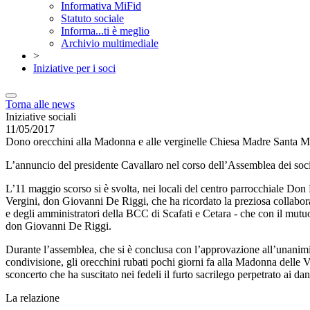
Informativa MiFid
Statuto sociale
Informa...ti è meglio
Archivio multimediale
>
Iniziative per i soci
Torna alle news
Iniziative sociali
11/05/2017
Dono orecchini alla Madonna e alle verginelle Chiesa Madre Santa Ma
L’annuncio del presidente Cavallaro nel corso dell’Assemblea dei soc
L’11 maggio scorso si è svolta, nei locali del centro parrocchiale Don 
Vergini, don Giovanni De Riggi, che ha ricordato la preziosa collabora
e degli amministratori della BCC di Scafati e Cetara - che con il mutuo
don Giovanni De Riggi.
Durante l’assemblea, che si è conclusa con l’approvazione all’unanimità
condivisione, gli orecchini rubati pochi giorni fa alla Madonna delle V
sconcerto che ha suscitato nei fedeli il furto sacrilego perpetrato ai dan
La relazione