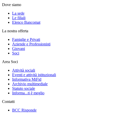
Dove siamo
La sede
Le filiali
Elenco Bancomat
La nostra offerta
Famiglie e Privati
Aziende e Professionisti
Giovani
Soci
Area Soci
Attività sociali
Eventi e attività istituzionali
Informativa MiFid
Archivio multimediale
Statuto sociale
Informa...ti è meglio
Contatti
BCC Risponde