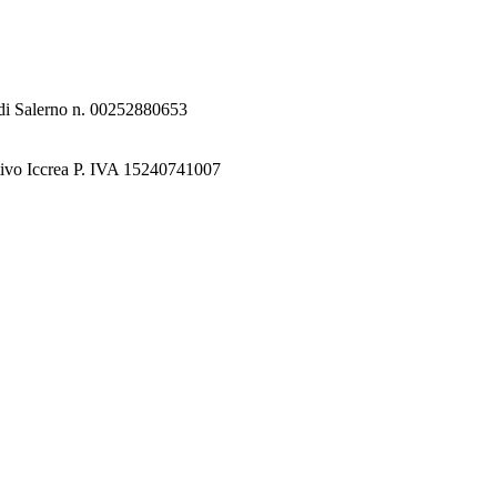
e di Salerno n. 00252880653
tivo Iccrea P. IVA 15240741007