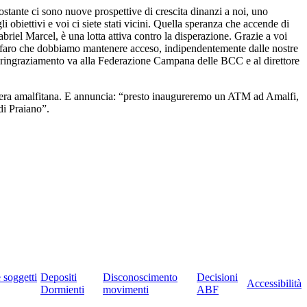
stante ci sono nuove prospettive di crescita dinanzi a noi, uno
 obiettivi e voi ci siete stati vicini. Quella speranza che accende di
riel Marcel, è una lotta attiva contro la disperazione. Grazie a voi
 un faro che dobbiamo mantenere acceso, indipendentemente dalle nostre
ero ringraziamento va alla Federazione Campana delle BCC e al direttore
costiera amalfitana. E annuncia: “presto inaugureremo un ATM ad Amalfi,
di Praiano”.
e soggetti
Depositi
Disconoscimento
Decisioni
Accessibilità
Dormienti
movimenti
ABF