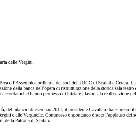
ria delle Vergini
i
Bosco l’Assemblea ordinaria dei soci della BCC di Scafati e Cetara. La s
zione della banca nell’opera di ristrutturazione della storica sala teat
 accordatoci ci hanno permesso di iniziare i lavori - la realizzazione de
, del bilancio di esercizio 2017, il presidente Cavallaro ha espresso il 
ergini e alle Verginelle. Commosso e spontaneo è stato l’applauso dei so
ni della Patrona di Scafati.