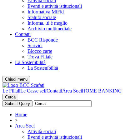
Attività sociali
Eventi e attività istituzionali
Informativa MiFid
Statuto sociale
Informa...ti è meglio
Archivio multimediale
Contatti
BCC Risponde
Scrivici
Blocco carte
Trova Filiale
La Sostenibilità
La Sostenibilità
Chiudi menu
Le Filiali
Le Casse self
Contatti
Area Soci
HOME BANKING
Cerca
Home
>
Area Soci
Attività sociali
Eventi e attività istituzionali