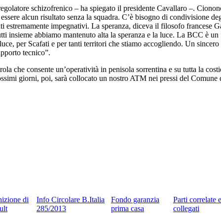
golatore schizofrenico – ha spiegato il presidente Cavallaro –. Cionono
ssere alcun risultato senza la squadra. C’è bisogno di condivisione degli
ti estremamente impegnativi. La speranza, diceva il filosofo francese Gab
 e tutti insieme abbiamo mantenuto alta la speranza e la luce. La BCC è
i luce, per Scafati e per tanti territori che stiamo accogliendo. Un sinc
pporto tecnico”.
gerola che consente un’operatività in penisola sorrentina e su tutta la 
rossimi giorni, poi, sarà collocato un nostro ATM nei pressi del Comune 
nizione di
Info Circolare B.Italia
Fondo garanzia
Parti correlate 
ult
285/2013
prima casa
collegati