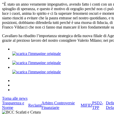
“È stato un anno veramente impegnativo, avendo fatto i conti con un re
spiraglio di speranza, e questo è motivo di orgoglio perché non ci può e
luce i cuori, anima lo spirito e ci fa superare fenomeni oscuri e momen
siamo riusciti a evitare che la paura entrasse nel nostro quotidiano,
posizioni, dobbiamo difenderla tutti perché è una risorsa di fiducia, d
Franco Vildacci che non ci fanno mai mancare il loro fondamentale su
Cavallaro ha ribadito l’importanza strategica della nuova filiale di A
grazie al prezioso lavoro del nostro consigliere Valerio Milano; nei p
Torna alle news
Trasparenza e
Arbitro Controversie
PSD2-
Defi
Reclami
MIFID
Norme
Finanziarie
TPP
Defa