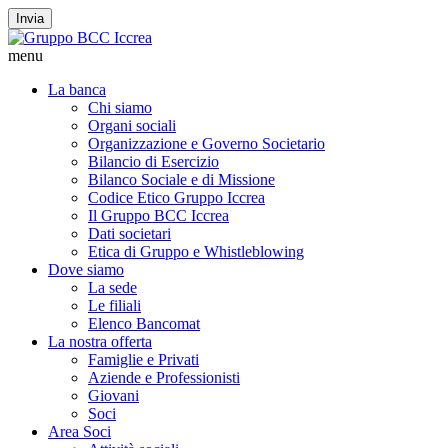
Invia
menu
La banca
Chi siamo
Organi sociali
Organizzazione e Governo Societario
Bilancio di Esercizio
Bilanco Sociale e di Missione
Codice Etico Gruppo Iccrea
Il Gruppo BCC Iccrea
Dati societari
Etica di Gruppo e Whistleblowing
Dove siamo
La sede
Le filiali
Elenco Bancomat
La nostra offerta
Famiglie e Privati
Aziende e Professionisti
Giovani
Soci
Area Soci