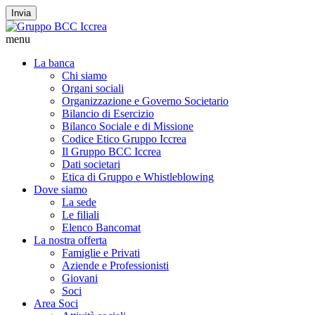
Invia
menu
La banca
Chi siamo
Organi sociali
Organizzazione e Governo Societario
Bilancio di Esercizio
Bilanco Sociale e di Missione
Codice Etico Gruppo Iccrea
Il Gruppo BCC Iccrea
Dati societari
Etica di Gruppo e Whistleblowing
Dove siamo
La sede
Le filiali
Elenco Bancomat
La nostra offerta
Famiglie e Privati
Aziende e Professionisti
Giovani
Soci
Area Soci