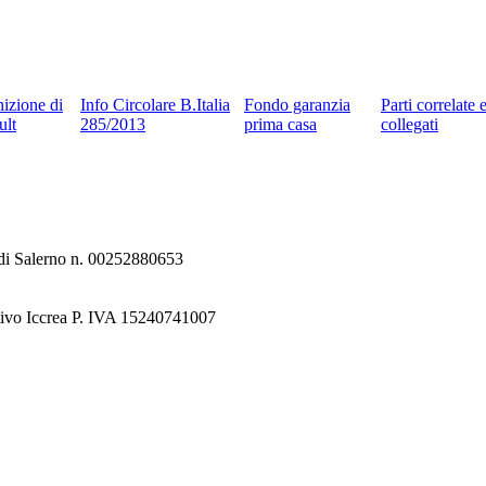
nizione di
Info Circolare B.Italia
Fondo garanzia
Parti correlate 
ult
285/2013
prima casa
collegati
e di Salerno n. 00252880653
tivo Iccrea P. IVA 15240741007