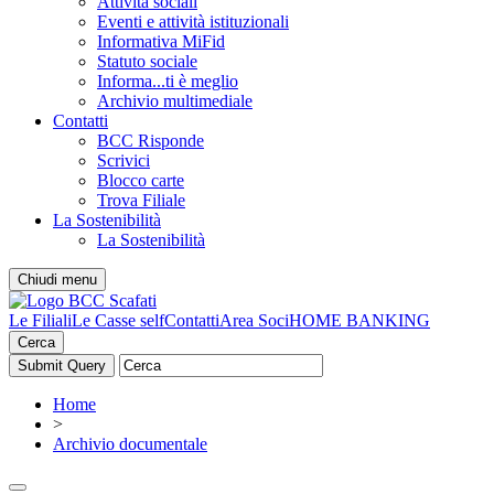
Attività sociali
Eventi e attività istituzionali
Informativa MiFid
Statuto sociale
Informa...ti è meglio
Archivio multimediale
Contatti
BCC Risponde
Scrivici
Blocco carte
Trova Filiale
La Sostenibilità
La Sostenibilità
Chiudi menu
Le Filiali
Le Casse self
Contatti
Area Soci
HOME BANKING
Cerca
Home
>
Archivio documentale