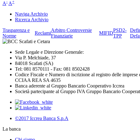
-
+
A
A
Naviga Archivio
Ricerca Archivio
Trasparenza e
Arbitro Controversie
PSD2-
Defi
Reclami
MIFID
Norme
Finanziarie
TPP
Defa
Sede Legale e Direzione Generale:
Via P. Melchiade, 37
84018 Scafati (SA)
Tel: 081 8570111 - Fax: 081 8502428
Codice Fiscale e Numero di iscrizione al registro delle impres
CCIAA REA SA 4635
Banca aderente al Gruppo Bancario Cooperativo Iccrea
Società partecipante al Gruppo IVA Gruppo Bancario Coopera
©2017 Iccrea Banca S.p.A
La banca
Chi siamo