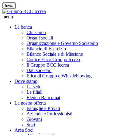
Invia
menu
La banca
Chi siamo
Organi sociali
Organizzazione e Governo Societario
Bilancio di Esercizio
Bilanco Sociale e di Missione
Codice Etico Gruppo Iccrea
Il Gruppo BCC Iccrea
Dati societari
Etica di Gruppo e Whistleblowing
Dove siamo
La sede
Le filiali
Elenco Bancomat
La nostra offerta
Famiglie e Privati
Aziende e Professionisti
Giovani
Soci
Area Soci