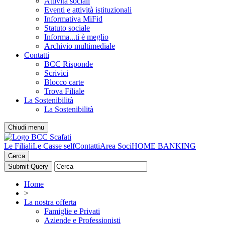
Attività sociali
Eventi e attività istituzionali
Informativa MiFid
Statuto sociale
Informa...ti è meglio
Archivio multimediale
Contatti
BCC Risponde
Scrivici
Blocco carte
Trova Filiale
La Sostenibilità
La Sostenibilità
Chiudi menu
Le Filiali
Le Casse self
Contatti
Area Soci
HOME BANKING
Cerca
Home
>
La nostra offerta
Famiglie e Privati
Aziende e Professionisti