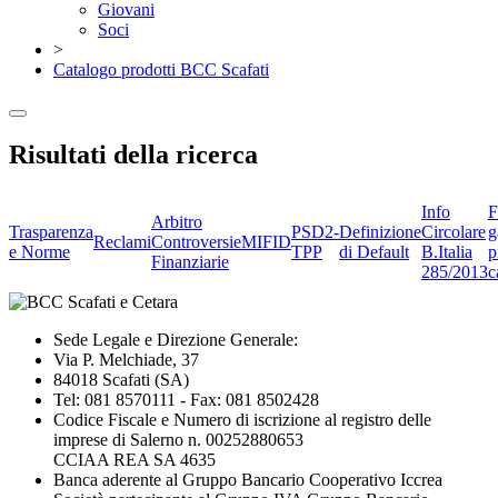
Giovani
Soci
>
Catalogo prodotti BCC Scafati
Risultati della ricerca
Info
F
Arbitro
Trasparenza
PSD2-
Definizione
Circolare
g
Reclami
Controversie
MIFID
e Norme
TPP
di Default
B.Italia
p
Finanziarie
285/2013
c
Sede Legale e Direzione Generale:
Via P. Melchiade, 37
84018 Scafati (SA)
Tel: 081 8570111 - Fax: 081 8502428
Codice Fiscale e Numero di iscrizione al registro delle
imprese di Salerno n. 00252880653
CCIAA REA SA 4635
Banca aderente al Gruppo Bancario Cooperativo Iccrea