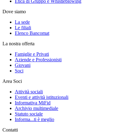
Etica di Gruppo e Whistleblowing
Dove siamo
La sede
Le filiali
Elenco Bancomat
La nostra offerta
Famiglie e Privati
Aziende e Professionisti
Giovani
Soci
Area Soci
Attività sociali
Eventi e attività istituzionali
Informativa MiFid
Archivio multimediale
Statuto sociale
Informa...ti è meglio
Contatti