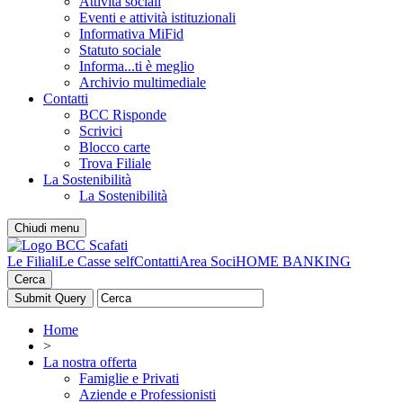
Attività sociali
Eventi e attività istituzionali
Informativa MiFid
Statuto sociale
Informa...ti è meglio
Archivio multimediale
Contatti
BCC Risponde
Scrivici
Blocco carte
Trova Filiale
La Sostenibilità
La Sostenibilità
Chiudi menu
Le Filiali
Le Casse self
Contatti
Area Soci
HOME BANKING
Cerca
Home
>
La nostra offerta
Famiglie e Privati
Aziende e Professionisti