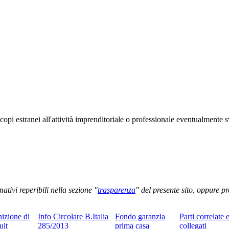
scopi estranei all'attività imprenditoriale o professionale eventualmente
ativi reperibili nella sezione "
trasparenza
" del presente sito, oppure pr
nizione di
Info Circolare B.Italia
Fondo garanzia
Parti correlate 
ult
285/2013
prima casa
collegati