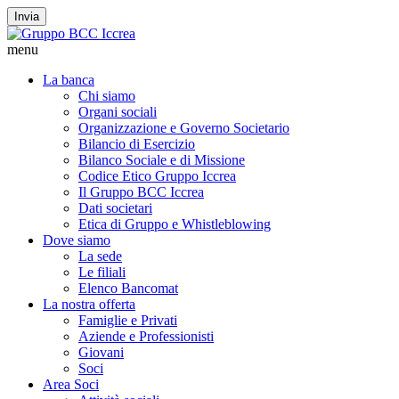
Invia
menu
La banca
Chi siamo
Organi sociali
Organizzazione e Governo Societario
Bilancio di Esercizio
Bilanco Sociale e di Missione
Codice Etico Gruppo Iccrea
Il Gruppo BCC Iccrea
Dati societari
Etica di Gruppo e Whistleblowing
Dove siamo
La sede
Le filiali
Elenco Bancomat
La nostra offerta
Famiglie e Privati
Aziende e Professionisti
Giovani
Soci
Area Soci