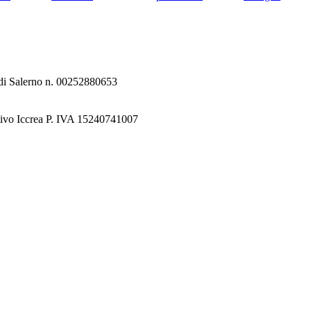
e di Salerno n. 00252880653
tivo Iccrea P. IVA 15240741007