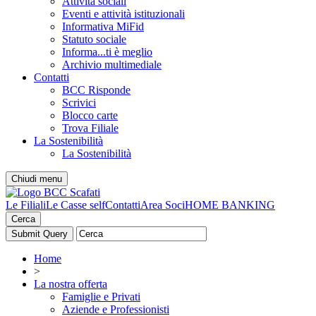
Attività sociali
Eventi e attività istituzionali
Informativa MiFid
Statuto sociale
Informa...ti è meglio
Archivio multimediale
Contatti
BCC Risponde
Scrivici
Blocco carte
Trova Filiale
La Sostenibilità
La Sostenibilità
Chiudi menu
Le Filiali
Le Casse self
Contatti
Area Soci
HOME BANKING
Cerca
Home
>
La nostra offerta
Famiglie e Privati
Aziende e Professionisti