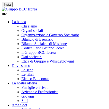
Invia
menu
La banca
Chi siamo
Organi sociali
Organizzazione e Governo Societario
Bilancio di Esercizio
Bilanco Sociale e di Missione
Codice Etico Gruppo Iccrea
Il Gruppo BCC Iccrea
Dati societari
Etica di Gruppo e Whistleblowing
Dove siamo
La sede
Le filiali
Elenco Bancomat
La nostra offerta
Famiglie e Privati
Aziende e Professionisti
Giovani
Soci
Area Soci