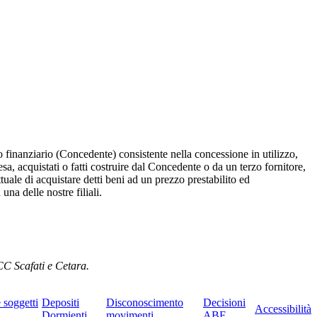
o finanziario (Concedente) consistente nella concessione in utilizzo,
sa, acquistati o fatti costruire dal Concedente o da un terzo fornitore,
ttuale di acquistare detti beni ad un prezzo prestabilito ed
na delle nostre filiali.
CC Scafati e Cetara.
e soggetti
Depositi
Disconoscimento
Decisioni
Accessibilità
Dormienti
movimenti
ABF