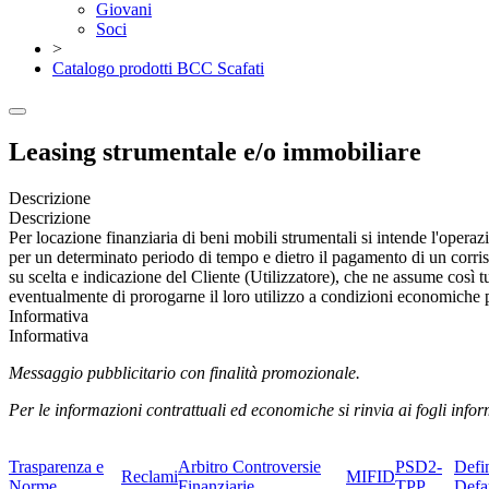
Giovani
Soci
>
Catalogo prodotti BCC Scafati
Leasing strumentale e/o immobiliare
Descrizione
Descrizione
Per locazione finanziaria di beni mobili strumentali si intende l'opera
per un determinato periodo di tempo e dietro il pagamento di un corrispe
su scelta e indicazione del Cliente (Utilizzatore), che ne assume così tu
eventualmente di prorogarne il loro utilizzo a condizioni economiche pr
Informativa
Informativa
Messaggio pubblicitario con finalità promozionale.
Per le informazioni contrattuali ed economiche si rinvia ai fogli inform
Trasparenza e
Arbitro Controversie
PSD2-
Defi
Reclami
MIFID
Norme
Finanziarie
TPP
Defa