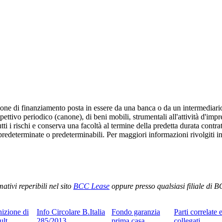
zione di finanziamento posta in essere da una banca o da un intermediari
ttivo periodico (canone), di beni mobili, strumentali all'attività d'impre
tti i rischi e conserva una facoltà al termine della predetta durata contra
edeterminate o predeterminabili. Per maggiori informazioni rivolgiti in u
ativi reperibili nel sito
BCC Lease
oppure presso qualsiasi filiale di B
nizione di
Info Circolare B.Italia
Fondo garanzia
Parti correlate 
ult
285/2013
prima casa
collegati