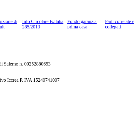
nizione di
Info Circolare B.Italia
Fondo garanzia
Parti correlate 
ult
285/2013
prima casa
collegati
e di Salerno n. 00252880653
tivo Iccrea P. IVA 15240741007