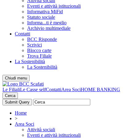
Attività sociali
Eventi e attività istituzionali
Informativa MiFid
Statuto sociale
Informa...ti è meglio
Archivio multimediale
Contatti
BCC Risponde
Scrivici
Blocco carte
Trova Filiale
La Sostenibilità
La Sostenibilità
Chiudi menu
Le Filiali
Le Casse self
Contatti
Area Soci
HOME BANKING
Cerca
Home
>
Area Soci
Attività sociali
Eventi e attività istituzionali