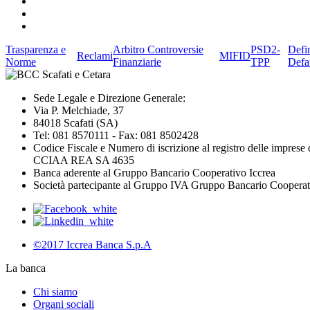
Trasparenza e
Arbitro Controversie
PSD2-
Defi
Reclami
MIFID
Norme
Finanziarie
TPP
Defa
Sede Legale e Direzione Generale:
Via P. Melchiade, 37
84018 Scafati (SA)
Tel: 081 8570111 - Fax: 081 8502428
Codice Fiscale e Numero di iscrizione al registro delle impres
CCIAA REA SA 4635
Banca aderente al Gruppo Bancario Cooperativo Iccrea
Società partecipante al Gruppo IVA Gruppo Bancario Coopera
©2017 Iccrea Banca S.p.A
La banca
Chi siamo
Organi sociali