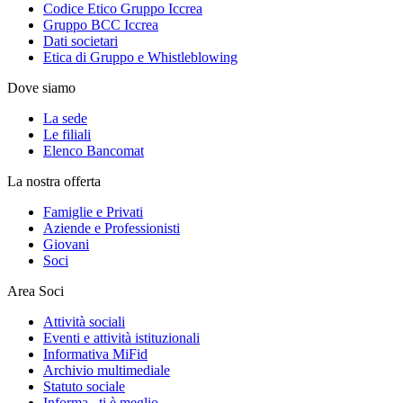
Codice Etico Gruppo Iccrea
Gruppo BCC Iccrea
Dati societari
Etica di Gruppo e Whistleblowing
Dove siamo
La sede
Le filiali
Elenco Bancomat
La nostra offerta
Famiglie e Privati
Aziende e Professionisti
Giovani
Soci
Area Soci
Attività sociali
Eventi e attività istituzionali
Informativa MiFid
Archivio multimediale
Statuto sociale
Informa...ti è meglio