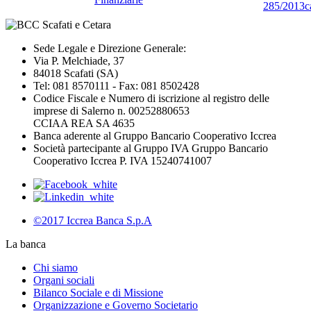
285/2013
c
Sede Legale e Direzione Generale:
Via P. Melchiade, 37
84018 Scafati (SA)
Tel: 081 8570111 - Fax: 081 8502428
Codice Fiscale e Numero di iscrizione al registro delle
imprese di Salerno n. 00252880653
CCIAA REA SA 4635
Banca aderente al Gruppo Bancario Cooperativo Iccrea
Società partecipante al Gruppo IVA Gruppo Bancario
Cooperativo Iccrea P. IVA 15240741007
©2017 Iccrea Banca S.p.A
La banca
Chi siamo
Organi sociali
Bilanco Sociale e di Missione
Organizzazione e Governo Societario