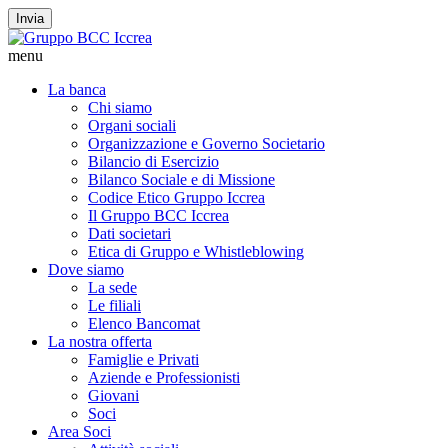
Invia
menu
La banca
Chi siamo
Organi sociali
Organizzazione e Governo Societario
Bilancio di Esercizio
Bilanco Sociale e di Missione
Codice Etico Gruppo Iccrea
Il Gruppo BCC Iccrea
Dati societari
Etica di Gruppo e Whistleblowing
Dove siamo
La sede
Le filiali
Elenco Bancomat
La nostra offerta
Famiglie e Privati
Aziende e Professionisti
Giovani
Soci
Area Soci