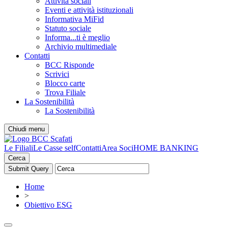
Attività sociali
Eventi e attività istituzionali
Informativa MiFid
Statuto sociale
Informa...ti è meglio
Archivio multimediale
Contatti
BCC Risponde
Scrivici
Blocco carte
Trova Filiale
La Sostenibilità
La Sostenibilità
Chiudi menu
Le Filiali
Le Casse self
Contatti
Area Soci
HOME BANKING
Cerca
Home
>
Obiettivo ESG