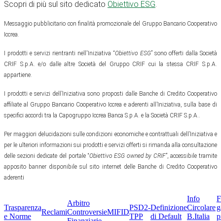
Scopri di più sul sito dedicato
Obiettivo ESG
.
Messaggio pubblicitario con finalità promozionale del Gruppo Bancario Cooperativo
Iccrea.
I prodotti e servizi rientranti nell'Iniziativa “
Obiettivo ESG
” sono offerti dalla Società
CRIF S.p.A. e/o dalle altre Società del Gruppo CRIF cui la stessa CRIF S.p.A.
appartiene.
I prodotti e servizi dell’Iniziativa sono proposti dalle Banche di Credito Cooperativo
affiliate al Gruppo Bancario Cooperativo Iccrea e aderenti all’Iniziativa, sulla base di
specifici accordi tra la Capogruppo Iccrea Banca S.p.A. e la Società CRIF S.p.A..
Per maggiori delucidazioni sulle condizioni economiche e contrattuali dell’Iniziativa e
per le ulteriori informazioni sui prodotti e servizi offerti si rimanda alla consultazione
delle sezioni dedicate del portale “
Obiettivo ESG owned by CRIF
”, accessibile tramite
apposito banner disponibile sul sito internet delle Banche di Credito Cooperativo
aderenti
Info
F
Arbitro
Trasparenza
PSD2-
Definizione
Circolare
g
Reclami
Controversie
MIFID
e Norme
TPP
di Default
B.Italia
p
Finanziarie