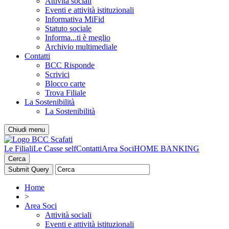
Attività sociali
Eventi e attività istituzionali
Informativa MiFid
Statuto sociale
Informa...ti è meglio
Archivio multimediale
Contatti
BCC Risponde
Scrivici
Blocco carte
Trova Filiale
La Sostenibilità
La Sostenibilità
Chiudi menu
Le Filiali
Le Casse self
Contatti
Area Soci
HOME BANKING
Cerca
Home
>
Area Soci
Attività sociali
Eventi e attività istituzionali