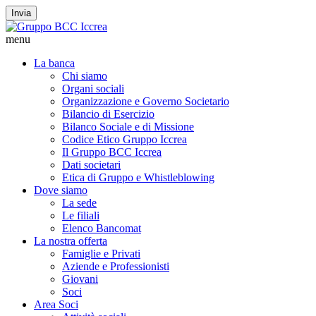
Invia
menu
La banca
Chi siamo
Organi sociali
Organizzazione e Governo Societario
Bilancio di Esercizio
Bilanco Sociale e di Missione
Codice Etico Gruppo Iccrea
Il Gruppo BCC Iccrea
Dati societari
Etica di Gruppo e Whistleblowing
Dove siamo
La sede
Le filiali
Elenco Bancomat
La nostra offerta
Famiglie e Privati
Aziende e Professionisti
Giovani
Soci
Area Soci