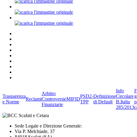
Info
F
Arbitro
Trasparenza
PSD2-
Definizione
Circolare
g
Reclami
Controversie
MIFID
e Norme
TPP
di Default
B.Italia
p
Finanziarie
285/2013
c
Sede Legale e Direzione Generale:
Via P. Melchiade, 37
84018 Scafati (SA)