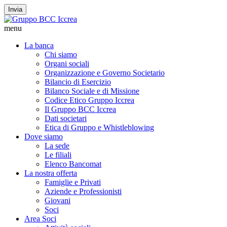
Invia
menu
La banca
Chi siamo
Organi sociali
Organizzazione e Governo Societario
Bilancio di Esercizio
Bilanco Sociale e di Missione
Codice Etico Gruppo Iccrea
Il Gruppo BCC Iccrea
Dati societari
Etica di Gruppo e Whistleblowing
Dove siamo
La sede
Le filiali
Elenco Bancomat
La nostra offerta
Famiglie e Privati
Aziende e Professionisti
Giovani
Soci
Area Soci