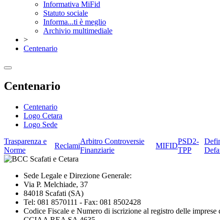
Informativa MiFid
Statuto sociale
Informa...ti è meglio
Archivio multimediale
>
Centenario
Centenario
Centenario
Logo Cetara
Logo Sede
Trasparenza e
Arbitro Controversie
PSD2-
Defi
Reclami
MIFID
Norme
Finanziarie
TPP
Defa
Sede Legale e Direzione Generale:
Via P. Melchiade, 37
84018 Scafati (SA)
Tel: 081 8570111 - Fax: 081 8502428
Codice Fiscale e Numero di iscrizione al registro delle impres
CCIAA REA SA 4635