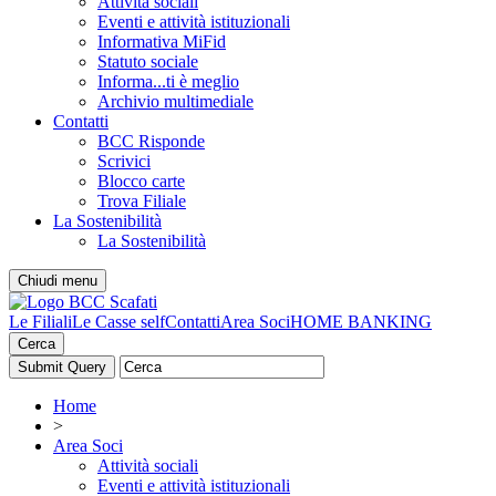
Attività sociali
Eventi e attività istituzionali
Informativa MiFid
Statuto sociale
Informa...ti è meglio
Archivio multimediale
Contatti
BCC Risponde
Scrivici
Blocco carte
Trova Filiale
La Sostenibilità
La Sostenibilità
Chiudi menu
Le Filiali
Le Casse self
Contatti
Area Soci
HOME BANKING
Cerca
Home
>
Area Soci
Attività sociali
Eventi e attività istituzionali