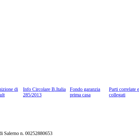
nizione di
Info Circolare B.Italia
Fondo garanzia
Parti correlate 
ult
285/2013
prima casa
collegati
e di Salerno n. 00252880653