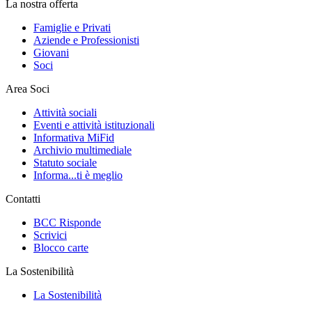
La nostra offerta
Famiglie e Privati
Aziende e Professionisti
Giovani
Soci
Area Soci
Attività sociali
Eventi e attività istituzionali
Informativa MiFid
Archivio multimediale
Statuto sociale
Informa...ti è meglio
Contatti
BCC Risponde
Scrivici
Blocco carte
La Sostenibilità
La Sostenibilità