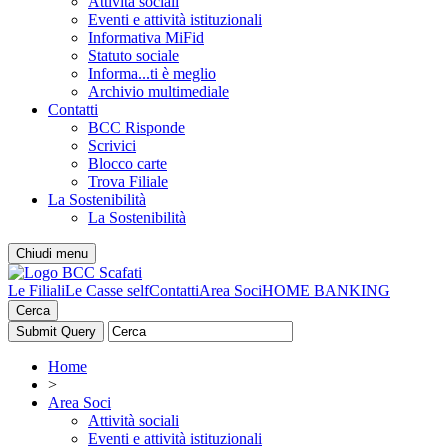
Attività sociali
Eventi e attività istituzionali
Informativa MiFid
Statuto sociale
Informa...ti è meglio
Archivio multimediale
Contatti
BCC Risponde
Scrivici
Blocco carte
Trova Filiale
La Sostenibilità
La Sostenibilità
Chiudi menu
Le Filiali
Le Casse self
Contatti
Area Soci
HOME BANKING
Cerca
Home
>
Area Soci
Attività sociali
Eventi e attività istituzionali