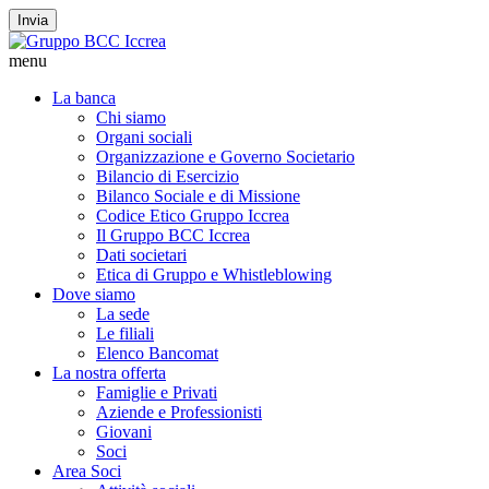
Invia
menu
La banca
Chi siamo
Organi sociali
Organizzazione e Governo Societario
Bilancio di Esercizio
Bilanco Sociale e di Missione
Codice Etico Gruppo Iccrea
Il Gruppo BCC Iccrea
Dati societari
Etica di Gruppo e Whistleblowing
Dove siamo
La sede
Le filiali
Elenco Bancomat
La nostra offerta
Famiglie e Privati
Aziende e Professionisti
Giovani
Soci
Area Soci