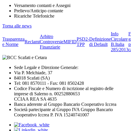
Versamento contanti e Assegni
Prelievo/Anticipo contante
Ricariche Telefoniche
Torna alle news
Info
F
Arbitro
Trasparenza
PSD2-
Definizione
Circolare
g
Reclami
Controversie
MIFID
e Norme
TPP
di Default
B.Italia
p
Finanziarie
285/2013
c
Sede Legale e Direzione Generale:
Via P. Melchiade, 37
84018 Scafati (SA)
Tel: 081 8570111 - Fax: 081 8502428
Codice Fiscale e Numero di iscrizione al registro delle
imprese di Salerno n. 00252880653
CCIAA REA SA 4635
Banca aderente al Gruppo Bancario Cooperativo Iccrea
Società partecipante al Gruppo IVA Gruppo Bancario
Cooperativo Iccrea P. IVA 15240741007