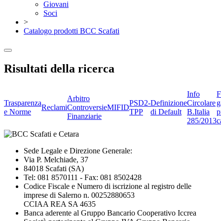
Giovani
Soci
>
Catalogo prodotti BCC Scafati
Risultati della ricerca
Info
F
Arbitro
Trasparenza
PSD2-
Definizione
Circolare
g
Reclami
Controversie
MIFID
e Norme
TPP
di Default
B.Italia
p
Finanziarie
285/2013
c
Sede Legale e Direzione Generale:
Via P. Melchiade, 37
84018 Scafati (SA)
Tel: 081 8570111 - Fax: 081 8502428
Codice Fiscale e Numero di iscrizione al registro delle
imprese di Salerno n. 00252880653
CCIAA REA SA 4635
Banca aderente al Gruppo Bancario Cooperativo Iccrea