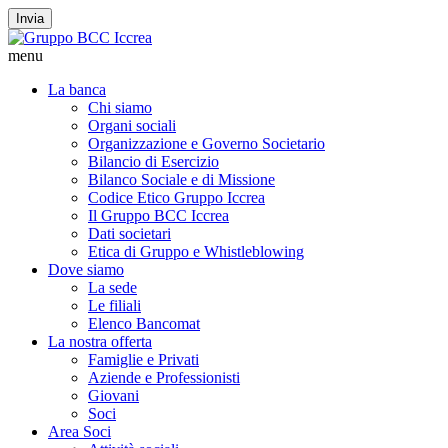
Invia
menu
La banca
Chi siamo
Organi sociali
Organizzazione e Governo Societario
Bilancio di Esercizio
Bilanco Sociale e di Missione
Codice Etico Gruppo Iccrea
Il Gruppo BCC Iccrea
Dati societari
Etica di Gruppo e Whistleblowing
Dove siamo
La sede
Le filiali
Elenco Bancomat
La nostra offerta
Famiglie e Privati
Aziende e Professionisti
Giovani
Soci
Area Soci