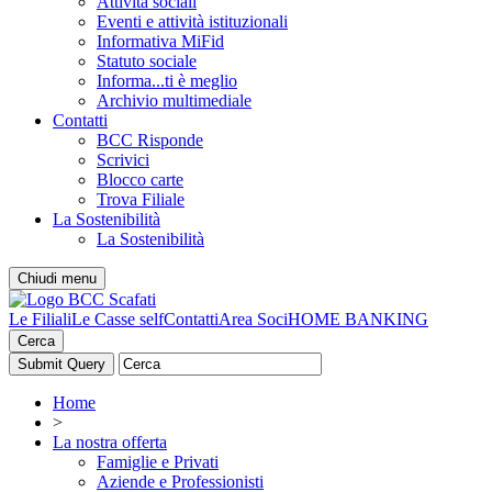
Attività sociali
Eventi e attività istituzionali
Informativa MiFid
Statuto sociale
Informa...ti è meglio
Archivio multimediale
Contatti
BCC Risponde
Scrivici
Blocco carte
Trova Filiale
La Sostenibilità
La Sostenibilità
Chiudi menu
Le Filiali
Le Casse self
Contatti
Area Soci
HOME BANKING
Cerca
Home
>
La nostra offerta
Famiglie e Privati
Aziende e Professionisti