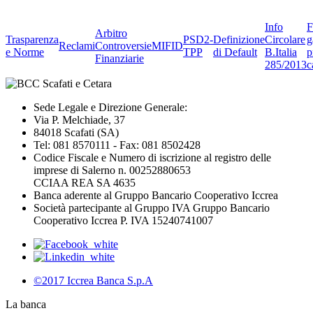
Info
F
Arbitro
Trasparenza
PSD2-
Definizione
Circolare
g
Reclami
Controversie
MIFID
e Norme
TPP
di Default
B.Italia
p
Finanziarie
285/2013
c
Sede Legale e Direzione Generale:
Via P. Melchiade, 37
84018 Scafati (SA)
Tel: 081 8570111 - Fax: 081 8502428
Codice Fiscale e Numero di iscrizione al registro delle
imprese di Salerno n. 00252880653
CCIAA REA SA 4635
Banca aderente al Gruppo Bancario Cooperativo Iccrea
Società partecipante al Gruppo IVA Gruppo Bancario
Cooperativo Iccrea P. IVA 15240741007
©2017 Iccrea Banca S.p.A
La banca