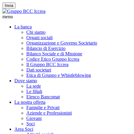
Invia
menu
La banca
Chi siamo
Organi sociali
Organizzazione e Governo Societario
Bilancio di Esercizio
Bilanco Sociale e di Missione
Codice Etico Gruppo Iccrea
Il Gruppo BCC Iccrea
Dati societari
Etica di Gruppo e Whistleblowing
Dove siamo
La sede
Le filiali
Elenco Bancomat
La nostra offerta
Famiglie e Privati
Aziende e Professionisti
Giovani
Soci
Area Soci