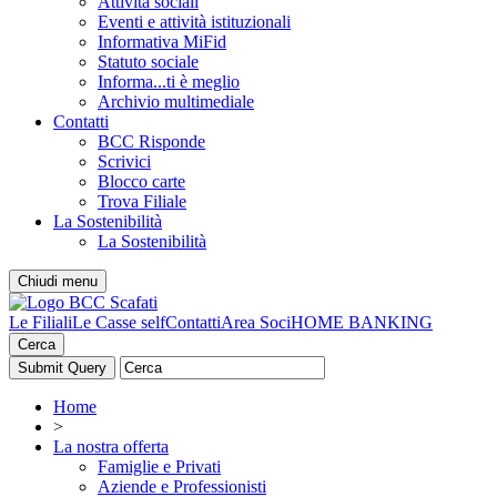
Attività sociali
Eventi e attività istituzionali
Informativa MiFid
Statuto sociale
Informa...ti è meglio
Archivio multimediale
Contatti
BCC Risponde
Scrivici
Blocco carte
Trova Filiale
La Sostenibilità
La Sostenibilità
Chiudi menu
Le Filiali
Le Casse self
Contatti
Area Soci
HOME BANKING
Cerca
Home
>
La nostra offerta
Famiglie e Privati
Aziende e Professionisti