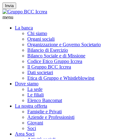
Invia
menu
La banca
Chi siamo
Organi sociali
Organizzazione e Governo Societario
Bilancio di Esercizio
Bilanco Sociale e di Missione
Codice Etico Gruppo Iccrea
Il Gruppo BCC Iccrea
Dati societari
Etica di Gruppo e Whistleblowing
Dove siamo
La sede
Le filiali
Elenco Bancomat
La nostra offerta
Famiglie e Privati
Aziende e Professionisti
Giovani
Soci
Area Soci