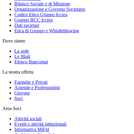
Bilanco Sociale e di Missione
Organizzazione e Governo Societario
Codice Etico Gruppo Iccrea
Gruppo BCC Iccrea
Dati societari
Etica di Gruppo e Whistleblowing
Dove siamo
La sede
Le filiali
Elenco Bancomat
La nostra offerta
Famiglie e Privati
Aziende e Professionisti
Giovani
Soci
Area Soci
Attività sociali
Eventi e attività istituzionali
Informativa MiFid