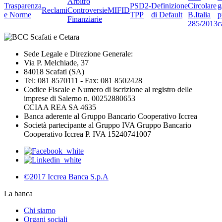
Arbitro
Trasparenza
PSD2-
Definizione
Circolare
g
Reclami
Controversie
MIFID
e Norme
TPP
di Default
B.Italia
p
Finanziarie
285/2013
c
Sede Legale e Direzione Generale:
Via P. Melchiade, 37
84018 Scafati (SA)
Tel: 081 8570111 - Fax: 081 8502428
Codice Fiscale e Numero di iscrizione al registro delle
imprese di Salerno n. 00252880653
CCIAA REA SA 4635
Banca aderente al Gruppo Bancario Cooperativo Iccrea
Società partecipante al Gruppo IVA Gruppo Bancario
Cooperativo Iccrea P. IVA 15240741007
©2017 Iccrea Banca S.p.A
La banca
Chi siamo
Organi sociali