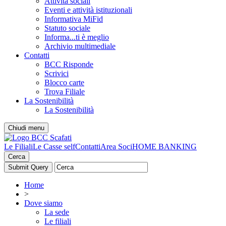
Attività sociali
Eventi e attività istituzionali
Informativa MiFid
Statuto sociale
Informa...ti è meglio
Archivio multimediale
Contatti
BCC Risponde
Scrivici
Blocco carte
Trova Filiale
La Sostenibilità
La Sostenibilità
Chiudi menu
Le Filiali
Le Casse self
Contatti
Area Soci
HOME BANKING
Cerca
Home
>
Dove siamo
La sede
Le filiali