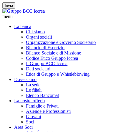
Invia
menu
La banca
Chi siamo
Organi sociali
Organizzazione e Governo Societario
Bilancio di Esercizio
Bilanco Sociale e di Missione
Codice Etico Gruppo Iccrea
Il Gruppo BCC Iccrea
Dati societari
Etica di Gruppo e Whistleblowing
Dove siamo
La sede
Le filiali
Elenco Bancomat
La nostra offerta
Famiglie e Privati
Aziende e Professionisti
Giovani
Soci
Area Soci