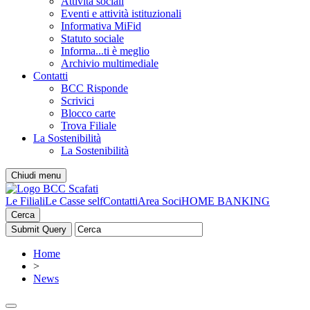
Attività sociali
Eventi e attività istituzionali
Informativa MiFid
Statuto sociale
Informa...ti è meglio
Archivio multimediale
Contatti
BCC Risponde
Scrivici
Blocco carte
Trova Filiale
La Sostenibilità
La Sostenibilità
Chiudi menu
Le Filiali
Le Casse self
Contatti
Area Soci
HOME BANKING
Cerca
Home
>
News