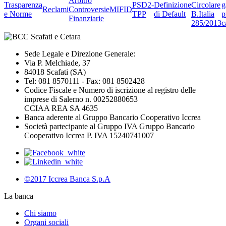
Arbitro
Trasparenza
PSD2-
Definizione
Circolare
g
Reclami
Controversie
MIFID
e Norme
TPP
di Default
B.Italia
p
Finanziarie
285/2013
c
Sede Legale e Direzione Generale:
Via P. Melchiade, 37
84018 Scafati (SA)
Tel: 081 8570111 - Fax: 081 8502428
Codice Fiscale e Numero di iscrizione al registro delle
imprese di Salerno n. 00252880653
CCIAA REA SA 4635
Banca aderente al Gruppo Bancario Cooperativo Iccrea
Società partecipante al Gruppo IVA Gruppo Bancario
Cooperativo Iccrea P. IVA 15240741007
©2017 Iccrea Banca S.p.A
La banca
Chi siamo
Organi sociali