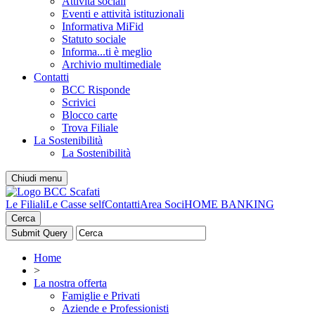
Attività sociali
Eventi e attività istituzionali
Informativa MiFid
Statuto sociale
Informa...ti è meglio
Archivio multimediale
Contatti
BCC Risponde
Scrivici
Blocco carte
Trova Filiale
La Sostenibilità
La Sostenibilità
Chiudi menu
Le Filiali
Le Casse self
Contatti
Area Soci
HOME BANKING
Cerca
Home
>
La nostra offerta
Famiglie e Privati
Aziende e Professionisti