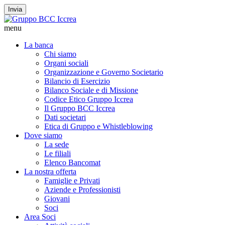
Invia
menu
La banca
Chi siamo
Organi sociali
Organizzazione e Governo Societario
Bilancio di Esercizio
Bilanco Sociale e di Missione
Codice Etico Gruppo Iccrea
Il Gruppo BCC Iccrea
Dati societari
Etica di Gruppo e Whistleblowing
Dove siamo
La sede
Le filiali
Elenco Bancomat
La nostra offerta
Famiglie e Privati
Aziende e Professionisti
Giovani
Soci
Area Soci