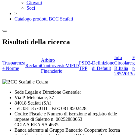
Giovani
Soci
>
Catalogo prodotti BCC Scafati
Risultati della ricerca
Info
F
Arbitro
Trasparenza
PSD2-
Definizione
Circolare
g
Reclami
Controversie
MIFID
e Norme
TPP
di Default
B.Italia
p
Finanziarie
285/2013
c
Sede Legale e Direzione Generale:
Via P. Melchiade, 37
84018 Scafati (SA)
Tel: 081 8570111 - Fax: 081 8502428
Codice Fiscale e Numero di iscrizione al registro delle
imprese di Salerno n. 00252880653
CCIAA REA SA 4635
Banca aderente al Gruppo Bancario Cooperativo Iccrea