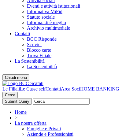
Attività sociali
Eventi e attività istituzionali
Informativa MiFid
Statuto sociale
Informa...ti è meglio
Archivio multimediale
Contatti
BCC Risponde
Scrivici
Blocco carte
Trova Filiale
La Sostenibilità
La Sostenibilità
Chiudi menu
Le Filiali
Le Casse self
Contatti
Area Soci
HOME BANKING
Cerca
Home
>
La nostra offerta
Famiglie e Privati
Aziende e Professionisti