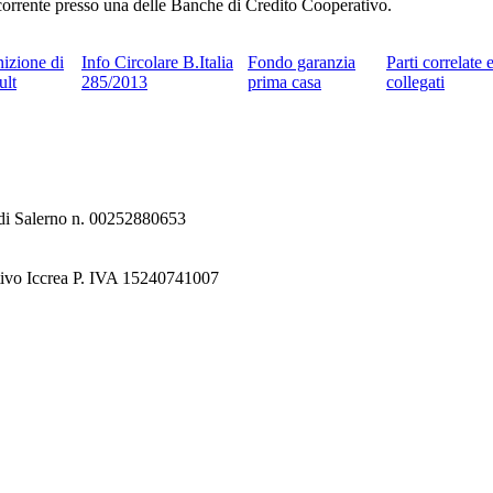
o corrente presso una delle Banche di Credito Cooperativo.
nizione di
Info Circolare B.Italia
Fondo garanzia
Parti correlate 
ult
285/2013
prima casa
collegati
e di Salerno n. 00252880653
tivo Iccrea P. IVA 15240741007