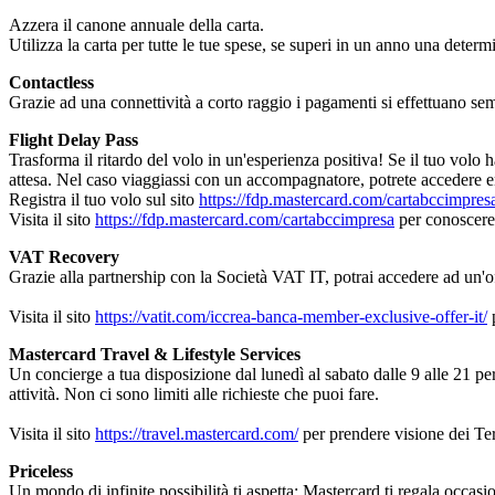
Azzera il canone annuale della carta.
Utilizza la carta per tutte le tue spese, se superi in un anno una dete
Contactless
Grazie ad una connettività a corto raggio i pagamenti si effettuano sem
Flight Delay Pass
Trasforma il ritardo del volo in un'esperienza positiva! Se il tuo volo ha
attesa. Nel caso viaggiassi con un accompagnatore, potrete accedere en
Registra il tuo volo sul sito
https://fdp.mastercard.com/cartabccimpres
Visita il sito
https://fdp.mastercard.com/cartabccimpresa
per conoscere 
VAT Recovery
Grazie alla partnership con la Società VAT IT, potrai accedere ad un'offe
Visita il sito
https://vatit.com/iccrea-banca-member-exclusive-offer-it/
p
Mastercard Travel & Lifestyle Services
Un concierge a tua disposizione dal lunedì al sabato dalle 9 alle 21 per a
attività. Non ci sono limiti alle richieste che puoi fare.
Visita il sito
https://travel.mastercard.com/
per prendere visione dei Te
Priceless
Un mondo di infinite possibilità ti aspetta: Mastercard ti regala occas