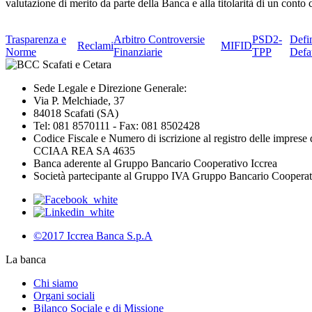
valutazione di merito da parte della Banca e alla titolarità di un cont
Trasparenza e
Arbitro Controversie
PSD2-
Defi
Reclami
MIFID
Norme
Finanziarie
TPP
Defa
Sede Legale e Direzione Generale:
Via P. Melchiade, 37
84018 Scafati (SA)
Tel: 081 8570111 - Fax: 081 8502428
Codice Fiscale e Numero di iscrizione al registro delle impres
CCIAA REA SA 4635
Banca aderente al Gruppo Bancario Cooperativo Iccrea
Società partecipante al Gruppo IVA Gruppo Bancario Coopera
©2017 Iccrea Banca S.p.A
La banca
Chi siamo
Organi sociali
Bilanco Sociale e di Missione