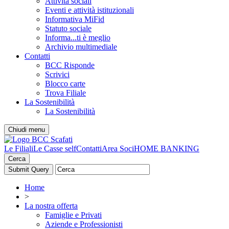
Attività sociali
Eventi e attività istituzionali
Informativa MiFid
Statuto sociale
Informa...ti è meglio
Archivio multimediale
Contatti
BCC Risponde
Scrivici
Blocco carte
Trova Filiale
La Sostenibilità
La Sostenibilità
Chiudi menu
Le Filiali
Le Casse self
Contatti
Area Soci
HOME BANKING
Cerca
Home
>
La nostra offerta
Famiglie e Privati
Aziende e Professionisti