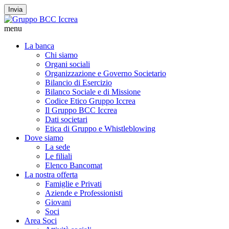
Invia
menu
La banca
Chi siamo
Organi sociali
Organizzazione e Governo Societario
Bilancio di Esercizio
Bilanco Sociale e di Missione
Codice Etico Gruppo Iccrea
Il Gruppo BCC Iccrea
Dati societari
Etica di Gruppo e Whistleblowing
Dove siamo
La sede
Le filiali
Elenco Bancomat
La nostra offerta
Famiglie e Privati
Aziende e Professionisti
Giovani
Soci
Area Soci