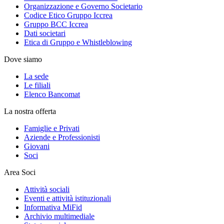
Organizzazione e Governo Societario
Codice Etico Gruppo Iccrea
Gruppo BCC Iccrea
Dati societari
Etica di Gruppo e Whistleblowing
Dove siamo
La sede
Le filiali
Elenco Bancomat
La nostra offerta
Famiglie e Privati
Aziende e Professionisti
Giovani
Soci
Area Soci
Attività sociali
Eventi e attività istituzionali
Informativa MiFid
Archivio multimediale