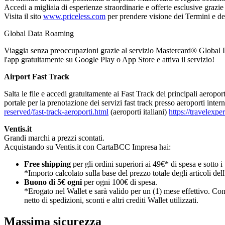
Accedi a migliaia di esperienze straordinarie e offerte esclusive grazi
Visita il sito
www.priceless.com
per prendere visione dei Termini e de
Global Data Roaming
Viaggia senza preoccupazioni grazie al servizio Mastercard® Global Da
l'app gratuitamente su Google Play o App Store e attiva il servizio!
Airport Fast Track
Salta le file e accedi gratuitamente ai Fast Track dei principali aerop
portale per la prenotazione dei servizi fast track presso aeroporti intern
reserved/fast-track-aeroporti.html
(aeroporti italiani)
https://travelexpe
Ventis.it
Grandi marchi a prezzi scontati.
Acquistando su Ventis.it con CartaBCC Impresa hai:
Free shipping
per gli ordini superiori ai 49€* di spesa e sotto i
*Importo calcolato sulla base del prezzo totale degli articoli dell'o
Buono di 5€ ogni
per ogni 100€ di spesa.
*Erogato nel Wallet e sarà valido per un (1) mese effettivo. Cont
netto di spedizioni, sconti e altri crediti Wallet utilizzati.
Massima sicurezza