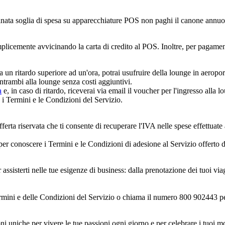
rminata soglia di spesa su apparecchiature POS non paghi il canone annuo
plicemente avvicinando la carta di credito al POS. Inoltre, per pagamenti
 un ritardo superiore ad un'ora, potrai usufruire della lounge in aeroporto
trambi alla lounge senza costi aggiuntivi.
a
e, in caso di ritardo, riceverai via email il voucher per l'ingresso alla l
i Termini e le Condizioni del Servizio.
rta riservata che ti consente di recuperare l'IVA nelle spese effettuate a
er conoscere i Termini e le Condizioni di adesione al Servizio offerto d
ssisterti nelle tue esigenze di business: dalla prenotazione dei tuoi viaggi
rmini e delle Condizioni del Servizio o chiama il numero 800 902443 per
ioni uniche per vivere le tue passioni ogni giorno e per celebrare i tuoi 