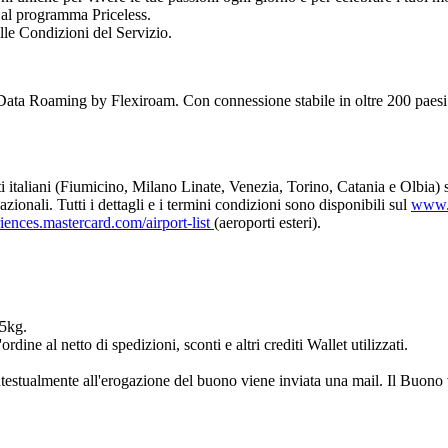
e al programma Priceless.
lle Condizioni del Servizio.
ta Roaming by Flexiroam. Con connessione stabile in oltre 200 paesi e 
orti italiani (Fiumicino, Milano Linate, Venezia, Torino, Catania e Olbia
azionali. Tutti i dettagli e i termini condizioni sono disponibili sul
www.ma
riences.mastercard.com/airport-list
(aeroporti esteri).
 5kg.
rdine al netto di spedizioni, sconti e altri crediti Wallet utilizzati.
estualmente all'erogazione del buono viene inviata una mail. Il Buono vie