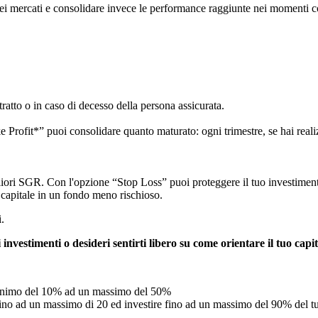
dei mercati e consolidare invece le performance raggiunte nei momenti co
tratto o in caso di decesso della persona assicurata.
ake Profit*” puoi consolidare quanto maturato: ogni trimestre, se hai rea
liori SGR. Con l'opzione “Stop Loss” puoi proteggere il tuo investiment
l capitale in un fondo meno rischioso.
i.
nvestimenti o desideri sentirti libero su come orientare il tuo capita
nimo del 10% ad un massimo del 50%
e fino ad un massimo di 20 ed investire fino ad un massimo del 90% del tu