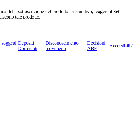
 della sottoscrizione del prodotto assicurativo, leggere il Set
buiscono tale prodotto.
e soggetti
Depositi
Disconoscimento
Decisioni
Accessibilità
Dormienti
movimenti
ABF