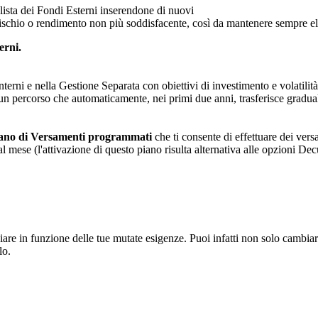
ista dei Fondi Esterni inserendone di nuovi
ischio o rendimento non più soddisfacente, così da mantenere sempre elev
erni.
Interni e nella Gestione Separata con obiettivi di investimento e volatilità
 un percorso che automaticamente, nei primi due anni, trasferisce gradua
iano di Versamenti programmati
che ti consente di effettuare dei ver
al mese (l'attivazione di questo piano risulta alternativa alle opzioni De
n funzione delle tue mutate esigenze. Puoi infatti non solo cambiare l
lo.