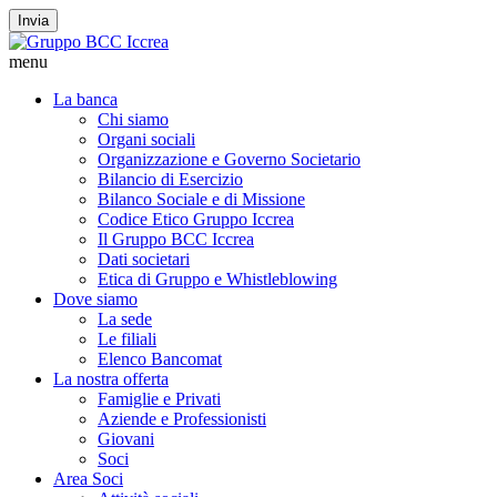
Invia
menu
La banca
Chi siamo
Organi sociali
Organizzazione e Governo Societario
Bilancio di Esercizio
Bilanco Sociale e di Missione
Codice Etico Gruppo Iccrea
Il Gruppo BCC Iccrea
Dati societari
Etica di Gruppo e Whistleblowing
Dove siamo
La sede
Le filiali
Elenco Bancomat
La nostra offerta
Famiglie e Privati
Aziende e Professionisti
Giovani
Soci
Area Soci