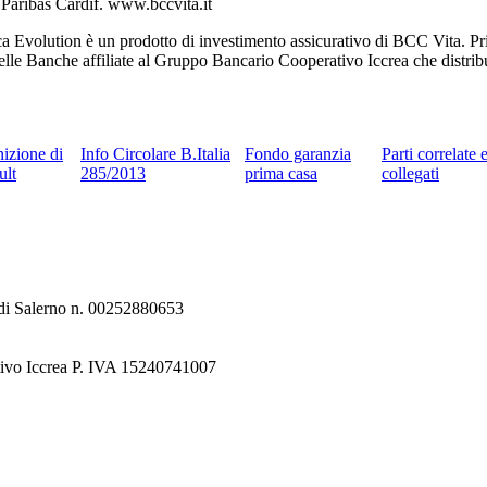
 Paribas Cardif. www.bccvita.it
Evolution è un prodotto di investimento assicurativo di BCC Vita. Prima
i delle Banche affiliate al Gruppo Bancario Cooperativo Iccrea che distri
nizione di
Info Circolare B.Italia
Fondo garanzia
Parti correlate 
ult
285/2013
prima casa
collegati
e di Salerno n. 00252880653
tivo Iccrea P. IVA 15240741007