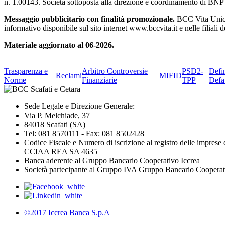
n. 1.00143. Società sottoposta alla direzione e coordinamento di BNP
Messaggio pubblicitario con finalità promozionale.
BCC Vita Unica 
informativo disponibile sul sito internet www.bccvita.it e nelle filial
Materiale aggiornato al 06-2026.
Trasparenza e
Arbitro Controversie
PSD2-
Defi
Reclami
MIFID
Norme
Finanziarie
TPP
Defa
Sede Legale e Direzione Generale:
Via P. Melchiade, 37
84018 Scafati (SA)
Tel: 081 8570111 - Fax: 081 8502428
Codice Fiscale e Numero di iscrizione al registro delle impres
CCIAA REA SA 4635
Banca aderente al Gruppo Bancario Cooperativo Iccrea
Società partecipante al Gruppo IVA Gruppo Bancario Coopera
©2017 Iccrea Banca S.p.A