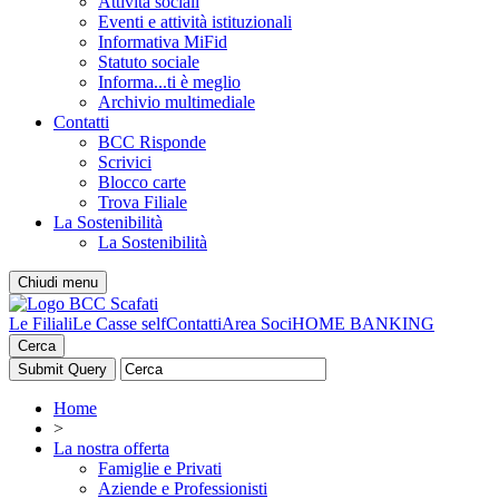
Attività sociali
Eventi e attività istituzionali
Informativa MiFid
Statuto sociale
Informa...ti è meglio
Archivio multimediale
Contatti
BCC Risponde
Scrivici
Blocco carte
Trova Filiale
La Sostenibilità
La Sostenibilità
Chiudi menu
Le Filiali
Le Casse self
Contatti
Area Soci
HOME BANKING
Cerca
Home
>
La nostra offerta
Famiglie e Privati
Aziende e Professionisti