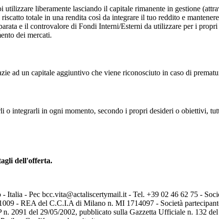
oi utilizzare liberamente lasciando il capitale rimanente in gestione (at
 riscatto totale in una rendita così da integrare il tuo reddito e mantener
rata e il controvalore di Fondi Interni/Esterni da utilizzare per i propri 
mento dei mercati.
ie ad un capitale aggiuntivo che viene riconosciuto in caso di prematu
li o integrarli in ogni momento, secondo i propri desideri o obiettivi, tu
agli dell'offerta.
talia - Pec bcc.vita@actaliscertymail.it - Tel. +39 02 46 62 75 - Socie
81009 - REA del C.C.I.A di Milano n. MI 1714097 - Società partecipan
n. 2091 del 29/05/2002, pubblicato sulla Gazzetta Ufficiale n. 132 del 