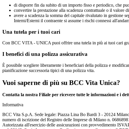
di disporre fin da subito di un importo fisso e periodico, che pu
convertire la prestazione alla scadenza contrattuale o il valore di
avere a scadenza la somma del capitale rivalutato in gestione sepa
Interni/Esterni il contraente si assume i rischi connessi all'anda
Una tutela per i tuoi cari
Con BCC VITA - UNICA puoi offrire una tutela in più ai tuoi cari graz
I benefici di una polizza assicurativa
È possibile scegliere liberamente i beneficiari della polizza e modificar
pianificazione successoria tipici di una polizza vita.
Vuoi saperne di più su BCC Vita Unica?
Contatta la nostra Filiale per ricevere tutte le informazioni e i dett
Informativa
BCC Vita S.p.A. Sede legale: Piazza Lina Bo Bardi 3 - 20124 Milano - I
numero di iscrizione del Registro delle Imprese di Milano n. 068689
Autorizzata all'esercizio delle assicurazioni con provvedimento ISVAP 