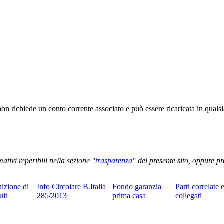
 non richiede un conto corrente associato e può essere ricaricata in qua
ativi reperibili nella sezione "
trasparenza
" del presente sito, oppure pr
nizione di
Info Circolare B.Italia
Fondo garanzia
Parti correlate 
ult
285/2013
prima casa
collegati