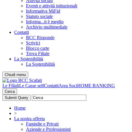
Attività sociali
Eventi e attività istituzionali
Informativa MiFid
Statuto sociale
Informa...ti è meglio
Archivio multimediale
Contatti
BCC Risponde
Scrivici
Blocco carte
Trova Filiale
La Sostenibilità
La Sostenibilità
Chiudi menu
Le Filiali
Le Casse self
Contatti
Area Soci
HOME BANKING
Cerca
Home
>
La nostra offerta
Famiglie e Privati
Aziende e Professionisti