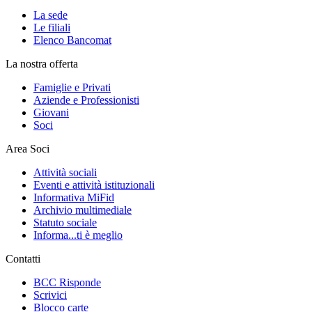
La sede
Le filiali
Elenco Bancomat
La nostra offerta
Famiglie e Privati
Aziende e Professionisti
Giovani
Soci
Area Soci
Attività sociali
Eventi e attività istituzionali
Informativa MiFid
Archivio multimediale
Statuto sociale
Informa...ti è meglio
Contatti
BCC Risponde
Scrivici
Blocco carte