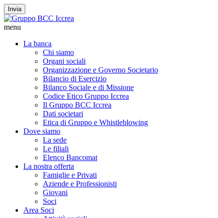
Invia
menu
La banca
Chi siamo
Organi sociali
Organizzazione e Governo Societario
Bilancio di Esercizio
Bilanco Sociale e di Missione
Codice Etico Gruppo Iccrea
Il Gruppo BCC Iccrea
Dati societari
Etica di Gruppo e Whistleblowing
Dove siamo
La sede
Le filiali
Elenco Bancomat
La nostra offerta
Famiglie e Privati
Aziende e Professionisti
Giovani
Soci
Area Soci