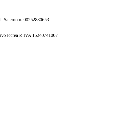
e di Salerno n. 00252880653
tivo Iccrea P. IVA 15240741007