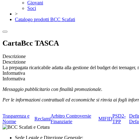
Giovani
Soci
>
Catalogo prodotti BCC Scafati
CartaBcc TASCA
Descrizione
Descrizione
La prepagata ricaricabile adatta alla gestione del budget dei teenager,
Informativa
Informativa
Messaggio pubblicitario con finalità promozionale.
Per le informazioni contrattuali ed economiche si rinvia ai fogli inform
Trasparenza e
Arbitro Controversie
PSD2-
Defi
Reclami
MIFID
Norme
Finanziarie
TPP
Defa
Sede Legale e Direzione Generale: