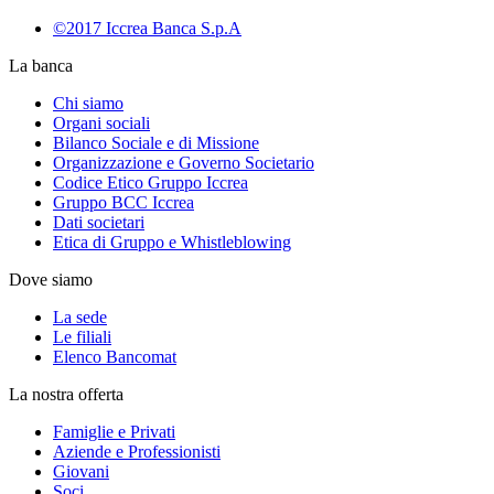
©2017 Iccrea Banca S.p.A
La banca
Chi siamo
Organi sociali
Bilanco Sociale e di Missione
Organizzazione e Governo Societario
Codice Etico Gruppo Iccrea
Gruppo BCC Iccrea
Dati societari
Etica di Gruppo e Whistleblowing
Dove siamo
La sede
Le filiali
Elenco Bancomat
La nostra offerta
Famiglie e Privati
Aziende e Professionisti
Giovani
Soci