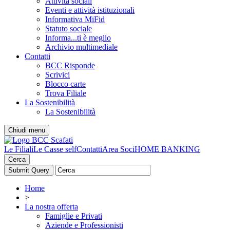
Attività sociali
Eventi e attività istituzionali
Informativa MiFid
Statuto sociale
Informa...ti è meglio
Archivio multimediale
Contatti
BCC Risponde
Scrivici
Blocco carte
Trova Filiale
La Sostenibilità
La Sostenibilità
Chiudi menu
Le Filiali
Le Casse self
Contatti
Area Soci
HOME BANKING
Cerca
Home
>
La nostra offerta
Famiglie e Privati
Aziende e Professionisti