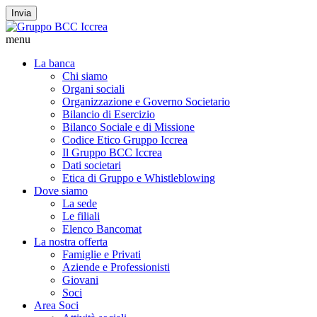
Invia
menu
La banca
Chi siamo
Organi sociali
Organizzazione e Governo Societario
Bilancio di Esercizio
Bilanco Sociale e di Missione
Codice Etico Gruppo Iccrea
Il Gruppo BCC Iccrea
Dati societari
Etica di Gruppo e Whistleblowing
Dove siamo
La sede
Le filiali
Elenco Bancomat
La nostra offerta
Famiglie e Privati
Aziende e Professionisti
Giovani
Soci
Area Soci