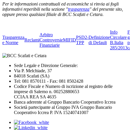
Per le informazioni contrattuali ed economiche si rinvia ai fogli
informativi reperibili nella sezione "
trasparenza
" del presente sito,
oppure presso qualsiasi filiale di BCC Scafati e Cetara.
Info
F
Arbitro
Trasparenza
PSD2-
Definizione
Circolare
g
Reclami
Controversie
MIFID
e Norme
TPP
di Default
B.Italia
p
Finanziarie
285/2013
c
Sede Legale e Direzione Generale:
Via P. Melchiade, 37
84018 Scafati (SA)
Tel: 081 8570111 - Fax: 081 8502428
Codice Fiscale e Numero di iscrizione al registro delle
imprese di Salerno n. 00252880653
CCIAA REA SA 4635
Banca aderente al Gruppo Bancario Cooperativo Iccrea
Società partecipante al Gruppo IVA Gruppo Bancario
Cooperativo Iccrea P. IVA 15240741007